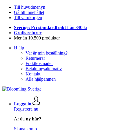
Till huvudmenyn
Gå till innehållet
Till varukorgen
Sverige: Fri standardfrakt
från 890 kr
Gratis returer
Mer än 10.500 produkter
Hjälp
Var är min beställning?
Returnerar
Fraktkostnader
Betalningsalternativ
Kontakt
Alla hjälpämnen
Logga in
Registrera nu
Är du
ny här?
Skapa konto