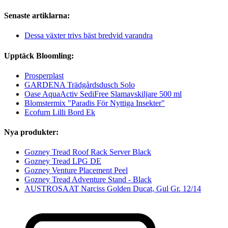
Senaste artiklarna:
Dessa växter trivs bäst bredvid varandra
Upptäck Bloomling:
Prosperplast
GARDENA Trädgårdsdusch Solo
Oase AquaActiv SediFree Slamavskiljare 500 ml
Blomstermix "Paradis För Nyttiga Insekter"
Ecofurn Lilli Bord Ek
Nya produkter:
Gozney Tread Roof Rack Server Black
Gozney Tread LPG DE
Gozney Venture Placement Peel
Gozney Tread Adventure Stand - Black
AUSTROSAAT Narciss Golden Ducat, Gul Gr. 12/14