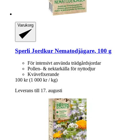
Varukorg
Sperli
Jordkur Nematodjägare, 100 g
För intensivt använda trädgårdsjordar
Pollen- & nektarkälla för nyttodjur
Kvävefixerande
100 kr
(1 000 kr / kg)
Leverans till 17. augusti