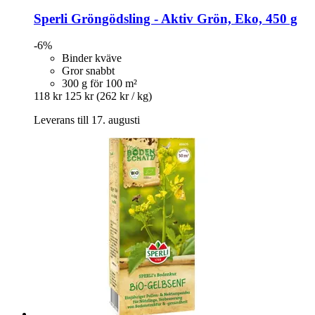
Sperli
Gröngödsling -​ Aktiv Grön, Eko, 450 g
-6%
Binder kväve
Gror snabbt
300 g för 100 m²
118 kr
125 kr
(262 kr / kg)
Leverans till 17. augusti