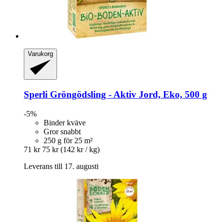
Varukorg
Sperli
Gröngödsling -​ Aktiv Jord, Eko, 500 g
-5%
Binder kväve
Gror snabbt
250 g för 25 m²
71 kr
75 kr
(142 kr / kg)
Leverans till 17. augusti