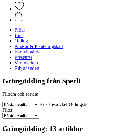
Fröer
Jord
Odling
Krukor & Planteringskärl
För trädgården
Presenter
Varumärken
Erbjudanden
Gröngödsling från Sperli
Filtrera och sortera
Pris
Livscykel
Odlingstid
Filter
Gröngödsling: 13 artiklar