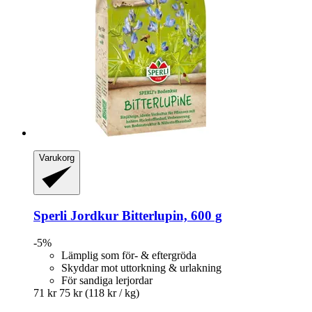
Varukorg
Sperli
Jordkur Bitterlupin, 600 g
-5%
Lämplig som för- & eftergröda
Skyddar mot uttorkning & urlakning
För sandiga lerjordar
71 kr
75 kr
(118 kr / kg)