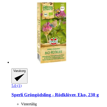
Varukorg
5.0 (1)
Sperli
Gröngödsling -​ Rödklöver, Eko, 230 g
Vintertålig