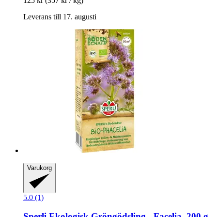
125 kr
(357 kr / kg)
Leverans till 17. augusti
Varukorg
5.0 (1)
Sperli
Ekologisk Gröngödsling -​ Facelia, 200 g