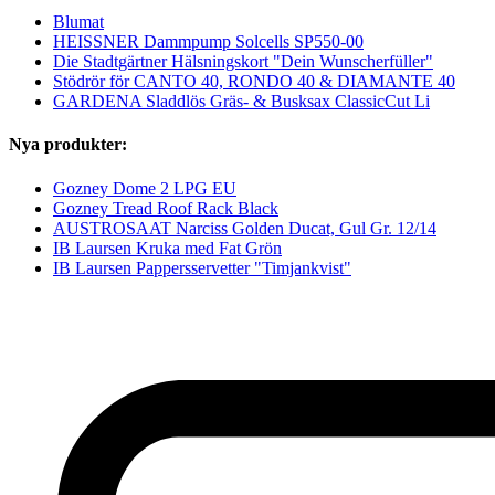
Blumat
HEISSNER Damm­pump Solcells SP550-00
Die Stadtgärtner Hälsningskort "Dein Wunscherfüller"
Stödrör för CANTO 40, RONDO 40 & DIAMANTE 40
GARDENA Sladdlös Gräs- & Busksax ClassicCut Li
Nya produkter:
Gozney Dome 2 LPG EU
Gozney Tread Roof Rack Black
AUSTROSAAT Narciss Golden Ducat, Gul Gr. 12/14
IB Laursen Kruka med Fat Grön
IB Laursen Pappersservetter "Timjankvist"