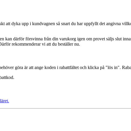
tt dyka upp i kundvagnen så snart du har uppfyllt det angivna villkoret 
 kan därför försvinna från din varukorg igen om provet säljs slut innan
Därför rekommenderar vi att du beställer nu.
behöver göra är att ange koden i rabattfältet och klicka på "lös in". Ra
battkod.
läret.