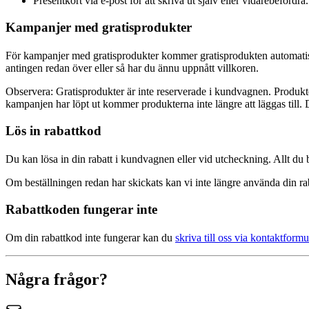
Presentkort via e-post för att skriva ut själv eller vidarebefordra.
Kampanjer med gratisprodukter
För kampanjer med gratisprodukter kommer gratisprodukten automatiskt a
antingen redan över eller så har du ännu uppnått villkoren.
Observera: Gratisprodukter är inte reserverade i kundvagnen. Produkten
kampanjen har löpt ut kommer produkterna inte längre att läggas till. 
Lös in rabattkod
Du kan lösa in din rabatt i kundvagnen eller vid utcheckning. Allt du 
Om beställningen redan har skickats kan vi inte längre använda din ra
Rabattkoden fungerar inte
Om din rabattkod inte fungerar kan du
skriva till oss via kontaktformu
Några frågor?