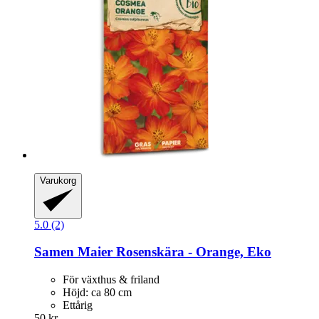
Varukorg
5.0 (2)
Samen Maier
Rosenskära -​ Orange, Eko
För växthus & friland
Höjd: ca 80 cm
Ettårig
50 kr