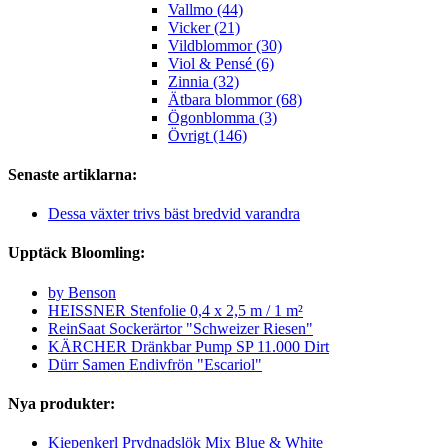
Vallmo (44)
Vicker (21)
Vildblommor (30)
Viol & Pensé (6)
Zinnia (32)
Ätbara blommor (68)
Ögonblomma (3)
Övrigt (146)
Senaste artiklarna:
Dessa växter trivs bäst bredvid varandra
Upptäck Bloomling:
by Benson
HEISSNER Stenfolie 0,4 x 2,5 m / 1 m²
ReinSaat Sockerärtor "Schweizer Riesen"
KÄRCHER Dränkbar Pump SP 11.000 Dirt
Dürr Samen Endivfrön "Escariol"
Nya produkter:
Kiepenkerl Prydnadslök Mix Blue & White