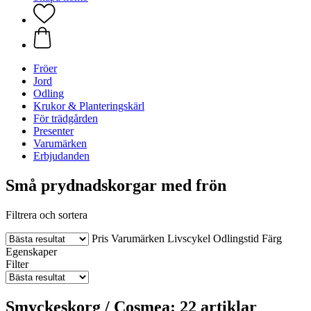
Fröer
Jord
Odling
Krukor & Planteringskärl
För trädgården
Presenter
Varumärken
Erbjudanden
Små prydnadskorgar med frön
Filtrera och sortera
Pris
Varumärken
Livscykel
Odlingstid
Färg
Egenskaper
Filter
Smyckeskorg / Cosmea: 22 artiklar