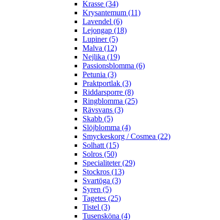
Krasse (34)
Krysantemum (11)
Lavendel (6)
Lejongap (18)
Lupiner (5)
Malva (12)
Nejlika (19)
Passionsblomma (6)
Petunia (3)
Praktportlak (3)
Riddarsporre (8)
Ringblomma (25)
Rävsvans (3)
Skabb (5)
Slöjblomma (4)
Smyckeskorg / Cosmea (22)
Solhatt (15)
Solros (50)
Specialiteter (29)
Stockros (13)
Svartöga (3)
Syren (5)
Tagetes (25)
Tistel (3)
Tusensköna (4)