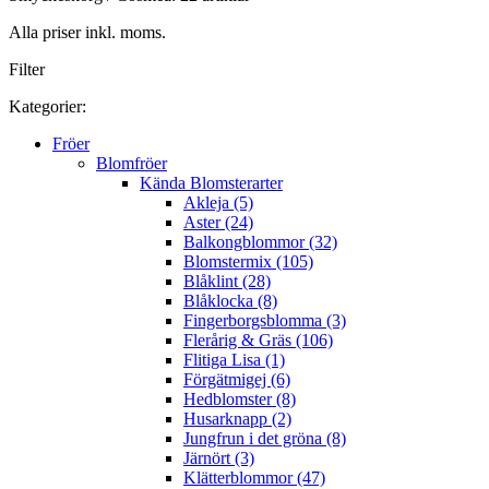
Alla priser inkl. moms.
Filter
Kategorier:
Fröer
Blomfröer
Kända Blomsterarter
Akleja (5)
Aster (24)
Balkongblommor (32)
Blomstermix (105)
Blåklint (28)
Blåklocka (8)
Fingerborgsblomma (3)
Flerårig & Gräs (106)
Flitiga Lisa (1)
Förgätmigej (6)
Hedblomster (8)
Husarknapp (2)
Jungfrun i det gröna (8)
Järnört (3)
Klätterblommor (47)