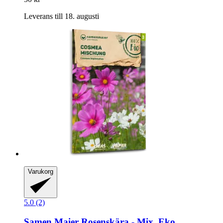
Leverans till 18. augusti
Varukorg
5.0 (2)
Samen Maier
Rosenskära -​ Mix, Eko