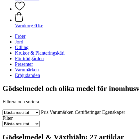
Varukorg
0 kr
Fröer
Jord
Odling
Krukor & Planteringskärl
För trädgården
Presenter
Varumärken
Erbjudanden
Gödselmedel och olika medel för inomhus
Filtrera och sortera
Pris
Varumärken
Certifieringar
Egenskaper
Filter
Gödselmedel & Växthjälp: 27 artiklar