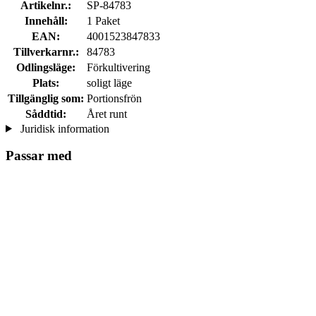
Artikelnr.:
SP-84783
Innehåll:
1 Paket
EAN:
4001523847833
Tillverkarnr.:
84783
Odlingsläge:
Förkultivering
Plats:
soligt läge
Tillgänglig som:
Portionsfrön
Såddtid:
Året runt
Juridisk information
Passar med