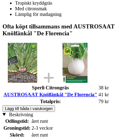
Tropiskt kryddgräs
Med citronsmak
Lämplig för matlagning
Ofta köpt tillsammans med AUSTROSAAT
Knölfänkål "De Florencia"
Sperli Citrongräs
38 kr
AUSTROSAAT Knölfänkål "De Florencia"
41 kr
Totalpris:
79 kr
Lägg till båda i varukorgen
Beskrivning
Odlingstid:
året runt
Groningstid:
2-3 veckor
Skörd:
året runt