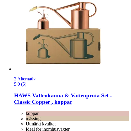
2 Alternativ
5.0 (5)
HAWS
Vattenkanna & Vattenpruta Set -​
Classic Copper , koppar
koppar
mässing
Utmärkt kvalitet
Ideal för inomhusväxter