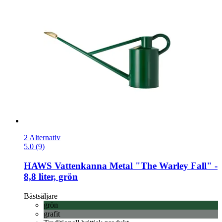
2 Alternativ
5.0 (9)
HAWS
Vattenkanna Metal "The Warley Fall" -​
8,8 liter, grön
Bästsäljare
grön
grafit