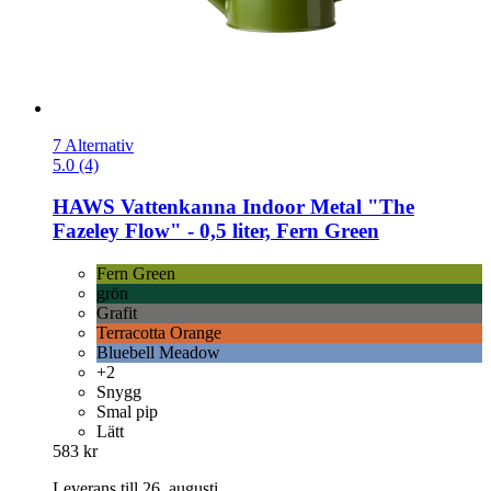
7 Alternativ
5.0 (4)
HAWS
Vattenkanna Indoor Metal "The
Fazeley Flow" -​ 0,5 liter, Fern Green
Fern Green
grön
Grafit
Terracotta Orange
Bluebell Meadow
+2
Snygg
Smal pip
Lätt
583 kr
Leverans till 26. augusti