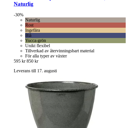
Naturlig
-30%
Naturlig
Rost
Ingefära
Blå
Yucca-grön
Unikt flexibel
Tillverkad av återvinningsbart material
För alla typer av växter
595 kr
850 kr
Leverans till 17. augusti