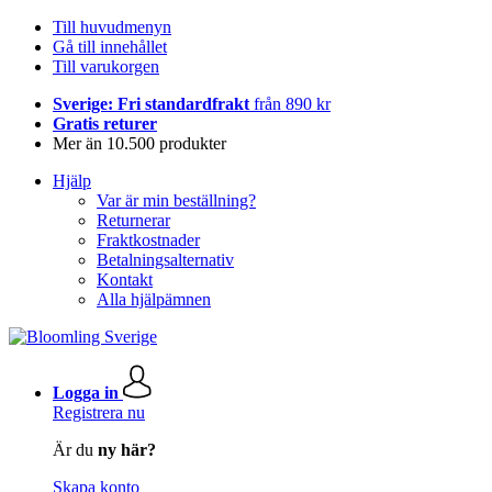
Till huvudmenyn
Gå till innehållet
Till varukorgen
Sverige: Fri standardfrakt
från 890 kr
Gratis returer
Mer än 10.500 produkter
Hjälp
Var är min beställning?
Returnerar
Fraktkostnader
Betalningsalternativ
Kontakt
Alla hjälpämnen
Logga in
Registrera nu
Är du
ny här?
Skapa konto