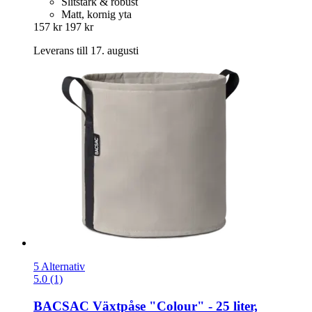
Slitstark & robust
Matt, kornig yta
157 kr
197 kr
Leverans till 17. augusti
5 Alternativ
5.0 (1)
BACSAC
Växtpåse "Colour" -​ 25 liter,