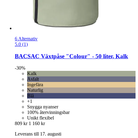
6 Alternativ
5.0 (1)
BACSAC
Växtpåse "Colour" -​ 50 liter, Kalk
-30%
Kalk
Asfalt
Ingefära
Naturlig
Blå
+1
Snygga nyanser
100% återvinningsbar
Unikt flexibel
809 kr
1 160 kr
Leverans till 17. augusti