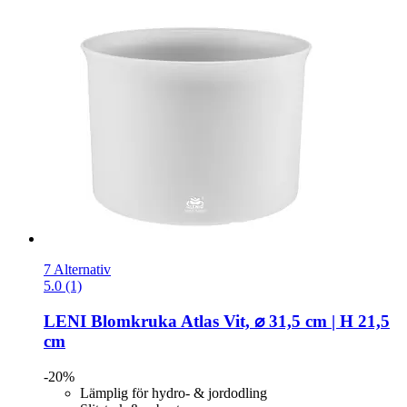
7 Alternativ
5.0 (1)
LENI
Blomkruka Atlas Vit, ⌀ 31,5 cm | H 21,5
cm
-20%
Lämplig för hydro- & jordodling