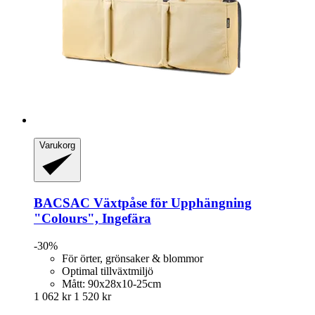
Varukorg
BACSAC
Växtpåse för Upphängning
"Colours", Ingefära
-30%
För örter, grönsaker & blommor
Optimal tillväxtmiljö
Mått: 90x28x10-25cm
1 062 kr
1 520 kr