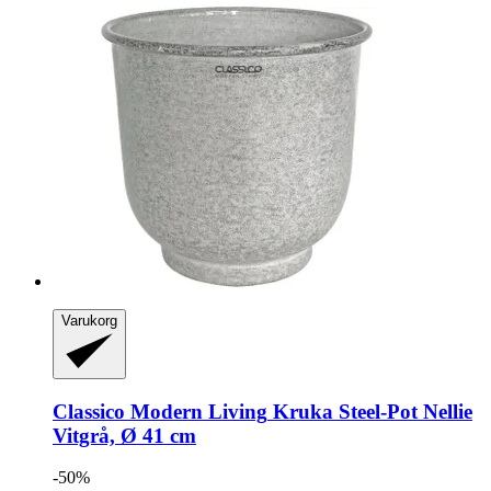
Varukorg
Classico Modern Living
Kruka Steel-​Pot Nellie
Vitgrå, Ø 41 cm
-50%