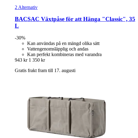
2 Alternativ
BACSAC
Växtpåse för att Hänga "Classic", 35
L
-30%
Kan användas på en mängd olika sätt
Vattengenomsläpplig och andas
Kan perfekt kombineras med varandra
943 kr
1 350 kr
Gratis frakt fram till 17. augusti