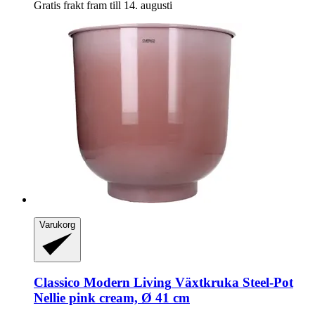
Gratis frakt fram till 14. augusti
Varukorg
Classico Modern Living
Växtkruka Steel-​Pot
Nellie pink cream, Ø 41 cm