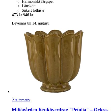
Harmoniskt färgspel
Lättskött
Säkert fotfäste
473 kr
946 kr
Leverans till 14. augusti
2 Alternativ
Miljögården
Kruköverdrag "Petulia" – Ockra,