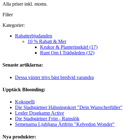
Alla priser inkl. moms.
Filter
Kategorier:
Rabatterbjudanden
10 % Rabatt & Mer
Krukor & Planteringkärl (17)
Runt Om I Trädgården (32)
Senaste artiklarna:
Dessa växter trivs bäst bredvid varandra
Upptäck Bloomling:
Kokopelli
Die Stadtgärtner Hälsningskort "Dein Wunscherfüller"
Legler Dragkamp Active
Die Stadtgärtner Frön - Ramslök
Semenarna Ljubljana Ärtfrön "Kelvedon Wonder"
Nya produkter: