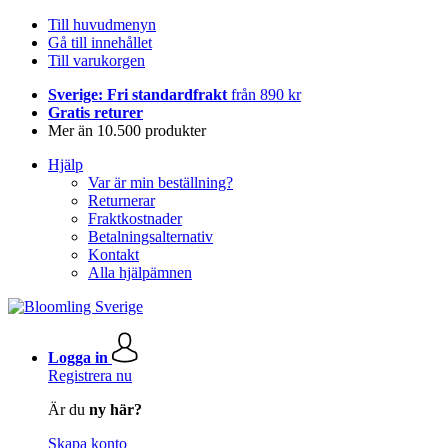
Till huvudmenyn
Gå till innehållet
Till varukorgen
Sverige: Fri standardfrakt
från 890 kr
Gratis returer
Mer än 10.500 produkter
Hjälp
Var är min beställning?
Returnerar
Fraktkostnader
Betalningsalternativ
Kontakt
Alla hjälpämnen
Logga in
Registrera nu
Är du
ny här?
Skapa konto