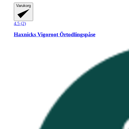
Varukorg
4.5 (2)
Haxnicks
Vigoroot Örtodlingspåse