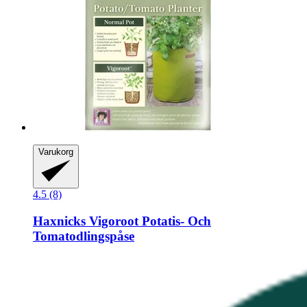
Varukorg
4.5 (8)
Haxnicks
Vigoroot Potatis-​ Och
Tomatodlingspåse