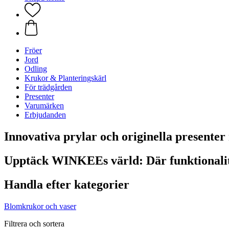
Fröer
Jord
Odling
Krukor & Planteringskärl
För trädgården
Presenter
Varumärken
Erbjudanden
Innovativa prylar och originella presenter 
Upptäck WINKEEs värld: Där funktionalite
Handla efter kategorier
Blomkrukor och vaser
Filtrera och sortera