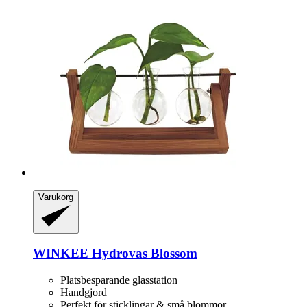
Varukorg
WINKEE
Hydrovas Blossom
Platsbesparande glasstation
Handgjord
Perfekt för sticklingar & små blommor