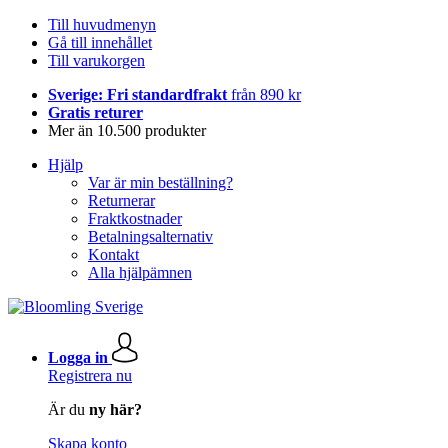
Till huvudmenyn
Gå till innehållet
Till varukorgen
Sverige: Fri standardfrakt
från 890 kr
Gratis returer
Mer än 10.500 produkter
Hjälp
Var är min beställning?
Returnerar
Fraktkostnader
Betalningsalternativ
Kontakt
Alla hjälpämnen
Logga in
Registrera nu
Är du
ny här?
Skapa konto