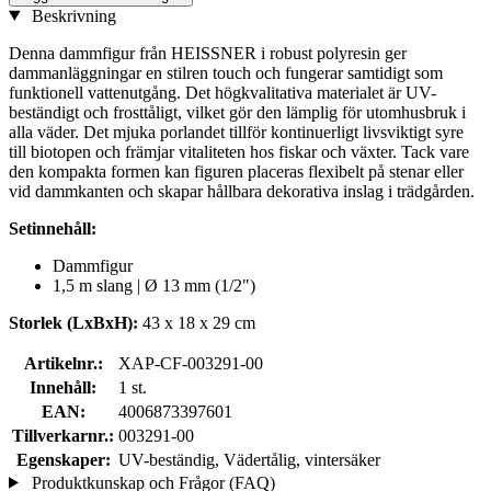
Beskrivning
Denna dammfigur från HEISSNER i robust polyresin ger
dammanläggningar en stilren touch och fungerar samtidigt som
funktionell vattenutgång. Det högkvalitativa materialet är UV-
beständigt och frosttåligt, vilket gör den lämplig för utomhusbruk i
alla väder. Det mjuka porlandet tillför kontinuerligt livsviktigt syre
till biotopen och främjar vitaliteten hos fiskar och växter. Tack vare
den kompakta formen kan figuren placeras flexibelt på stenar eller
vid dammkanten och skapar hållbara dekorativa inslag i trädgården.
Setinnehåll:
Dammfigur
1,5 m slang | Ø 13 mm (1/2")
Storlek (LxBxH):
43 x 18 x 29 cm
Artikelnr.:
XAP-CF-003291-00
Innehåll:
1 st.
EAN:
4006873397601
Tillverkarnr.:
003291-00
Egenskaper:
UV-beständig, Vädertålig, vintersäker
Produktkunskap och Frågor (FAQ)