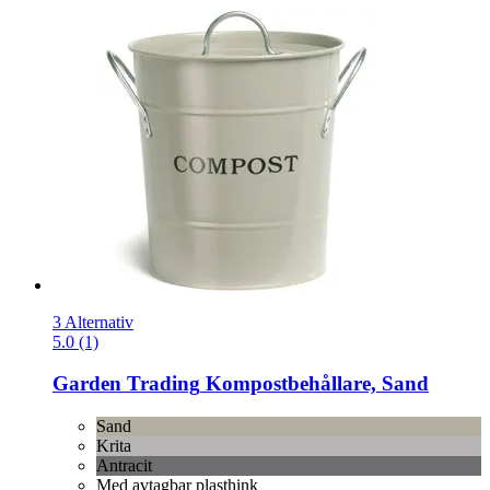
3 Alternativ
5.0 (1)
Garden Trading
Kompostbehållare, Sand
Sand
Krita
Antracit
Med avtagbar plasthink