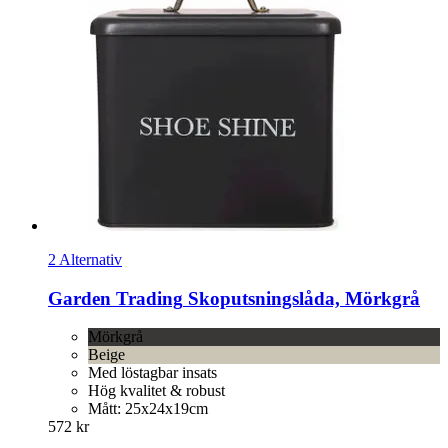
2 Alternativ
Garden Trading
Skoputsningslåda, Mörkgrå
Mörkgrå
Beige
Med löstagbar insats
Hög kvalitet & robust
Mått: 25x24x19cm
572 kr