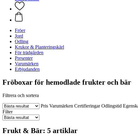
Fröer
Jord
Odling
Krukor & Planteringskärl
För trädgården
Presenter
Varumärken
Erbjudanden
Fröboxar för hemodlade frukter och bär
Filtrera och sortera
Pris
Varumärken
Certifieringar
Odlingstid
Egensk
Filter
Frukt & Bär: 5 artiklar