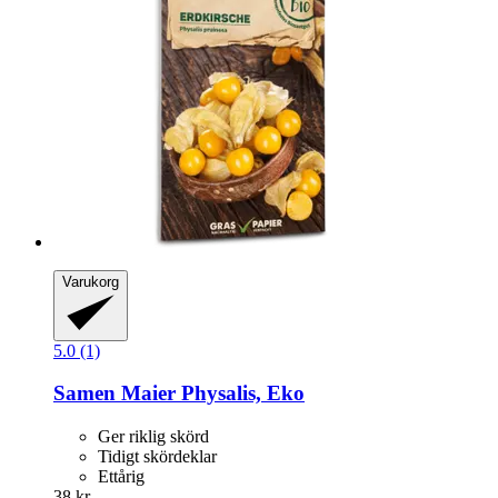
Varukorg
5.0 (1)
Samen Maier
Physalis, Eko
Ger riklig skörd
Tidigt skördeklar
Ettårig
38 kr