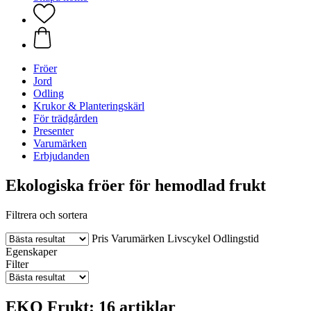
Fröer
Jord
Odling
Krukor & Planteringskärl
För trädgården
Presenter
Varumärken
Erbjudanden
Ekologiska fröer för hemodlad frukt
Filtrera och sortera
Pris
Varumärken
Livscykel
Odlingstid
Egenskaper
Filter
EKO Frukt: 16 artiklar