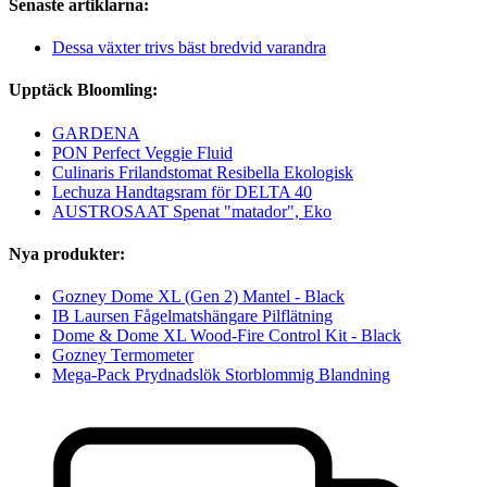
Senaste artiklarna:
Dessa växter trivs bäst bredvid varandra
Upptäck Bloomling:
GARDENA
PON Perfect Veggie Fluid
Culinaris Frilandstomat Resibella Ekologisk
Lechuza Handtagsram för DELTA 40
AUSTROSAAT Spenat "matador", Eko
Nya produkter:
Gozney Dome XL (Gen 2) Mantel - Black
IB Laursen Fågelmatshängare Pilflätning
Dome & Dome XL Wood-Fire Control Kit - Black
Gozney Termometer
Mega-Pack Prydnadslök Storblommig Blandning