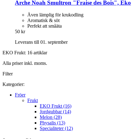
Arche Noah
Smultron "Fraise des Bois", Eko
Även lämplig för krukodling
Aromatisk & söt
Perfekt att småäta
50 kr
Leverans till 01. september
EKO Frukt: 16 artiklar
Alla priser inkl. moms.
Filter
Kategorier:
Fröer
Frukt
EKO Frukt (16)
Jordgubbar (14)
Melon (28)
Physalis (13)
Specialiteter (12)