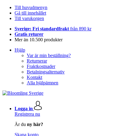
Till huvudmenyn
Gå till innehållet
Till varukorgen
Sverige: Fri standardfrakt
från 890 kr
Gratis returer
Mer än 10.500 produkter
Hjälp
Var är min beställning?
Returnerar
Fraktkostnader
Betalningsalternativ
Kontakt
Alla hjälpämnen
Logga in
Registrera nu
Är du
ny här?
Skapa konto