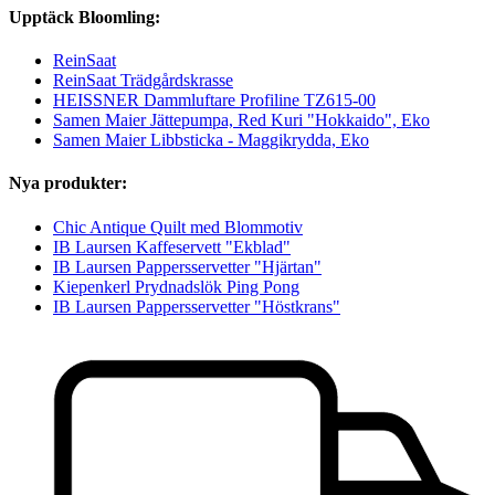
Upptäck Bloomling:
ReinSaat
ReinSaat Trädgårdskrasse
HEISSNER Dammluftare Profiline TZ615-00
Samen Maier Jättepumpa, Red Kuri "Hokkaido", Eko
Samen Maier Libbsticka - Maggikrydda, Eko
Nya produkter:
Chic Antique Quilt med Blommotiv
IB Laursen Kaffeservett "Ekblad"
IB Laursen Pappersservetter "Hjärtan"
Kiepenkerl Prydnadslök Ping Pong
IB Laursen Pappersservetter "Höstkrans"