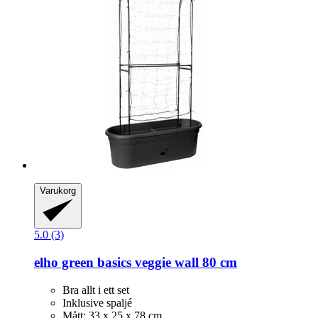
Varukorg
5.0 (3)
elho
green basics veggie wall 80 cm
Bra allt i ett set
Inklusive spaljé
Mått: 33 x 25 x 78 cm