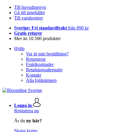
Till huvudmenyn
Gå till innehållet
Till varukorgen
Sverige: Fri standardfrakt
från 890 kr
Gratis returer
Mer än 10.500 produkter
Hjälp
Var är min beställning?
Returnerar
Fraktkostnader
Betalningsalternativ
Kontakt
Alla hjälpämnen
Logga in
Registrera nu
Är du
ny här?
Skapa konto