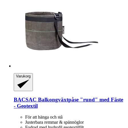
Varukorg
BACSAC
Balkongväxtpåse "rund" med Fäste
-​ Geotextil
För att hänga och stå
Justerbara remmar & spännöglor
Fodrad med hydrofil geotextilfilt