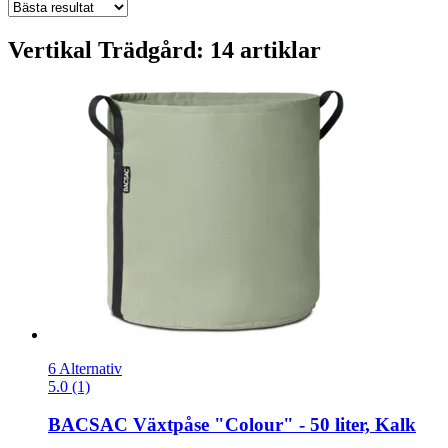
Vertikal Trädgård: 14 artiklar
6 Alternativ
5.0 (1)
BACSAC
Växtpåse "Colour" -​ 50 liter, Kalk