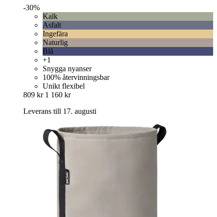
-30%
Kalk
Asfalt
Ingefära
Naturlig
Blå
+1
Snygga nyanser
100% återvinningsbar
Unikt flexibel
809 kr
1 160 kr
Leverans till 17. augusti