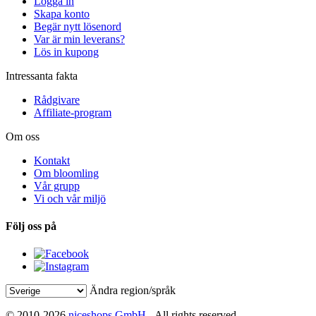
Logga in
Skapa konto
Begär nytt lösenord
Var är min leverans?
Lös in kupong
Intressanta fakta
Rådgivare
Affiliate-program
Om oss
Kontakt
Om bloomling
Vår grupp
Vi och vår miljö
Följ oss på
Ändra region/språk
© 2010-2026
niceshops GmbH
- All rights reserved.