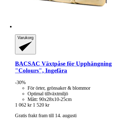
Varukorg
BACSAC
Växtpåse för Upphängning
"Colours", Ingefära
-30%
För örter, grönsaker & blommor
Optimal tillväxtmiljö
Mått: 90x28x10-25cm
1 062 kr
1 520 kr
Gratis frakt fram till 14. augusti