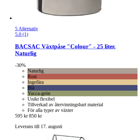
5 Alternativ
5.0 (1)
BACSAC
Växtpåse "Colour" -​ 25 liter,
Naturlig
-30%
Naturlig
Rost
Ingefära
Blå
Yucca-grön
Unikt flexibel
Tillverkad av återvinningsbart material
För alla typer av växter
595 kr
850 kr
Leverans till 17. augusti