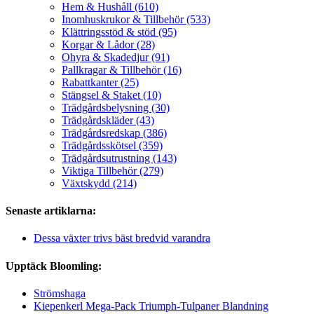
Hem & Hushåll (610)
Inomhuskrukor & Tillbehör (533)
Klättringsstöd & stöd (95)
Korgar & Lådor (28)
Ohyra & Skadedjur (91)
Pallkragar & Tillbehör (16)
Rabattkanter (25)
Stängsel & Staket (10)
Trädgårdsbelysning (30)
Trädgårdskläder (43)
Trädgårdsredskap (386)
Trädgårdsskötsel (359)
Trädgårdsutrustning (143)
Viktiga Tillbehör (279)
Växtskydd (214)
Senaste artiklarna:
Dessa växter trivs bäst bredvid varandra
Upptäck Bloomling:
Strömshaga
Kiepenkerl Mega-Pack Triumph-Tulpaner Blandning