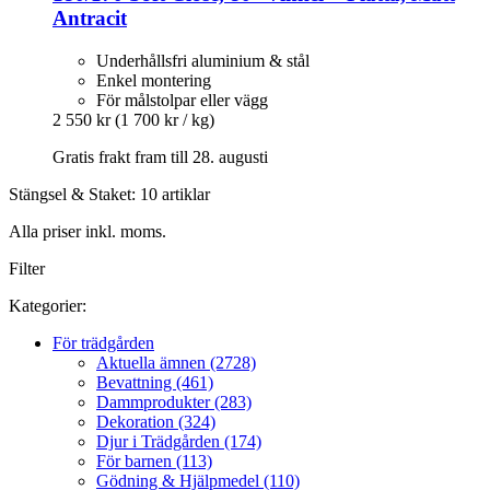
Antracit
Underhållsfri aluminium & stål
Enkel montering
För målstolpar eller vägg
2 550 kr
(1 700 kr / kg)
Gratis frakt fram till 28. augusti
Stängsel & Staket: 10 artiklar
Alla priser inkl. moms.
Filter
Kategorier:
För trädgården
Aktuella ämnen (2728)
Bevattning (461)
Dammprodukter (283)
Dekoration (324)
Djur i Trädgården (174)
För barnen (113)
Gödning & Hjälpmedel (110)