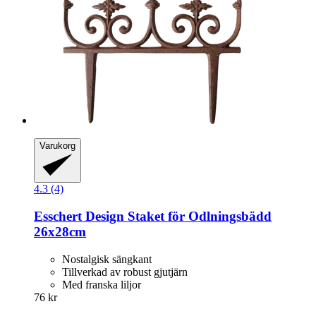
Varukorg
4.3 (4)
Esschert Design
Staket för Odlningsbädd
26x28cm
Nostalgisk sängkant
Tillverkad av robust gjutjärn
Med franska liljor
76 kr