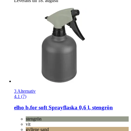
Leverans till 18. augusti
3 Alternativ
4.1 (7)
elho
b.for soft Sprayflaska 0,6 l, stengrön
stengrön
vit
gyllene sand