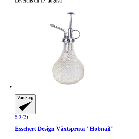
Leverans till 17. augusti
Varukorg
5.0 (3)
Esschert Design
Växtspruta ''Hobnail''