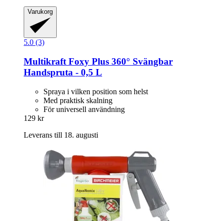
Varukorg
5.0 (3)
Multikraft
Foxy Plus 360° Svängbar
Handspruta -​ 0,5 L
Spraya i vilken position som helst
Med praktisk skalning
För universell användning
129 kr
Leverans till 18. augusti