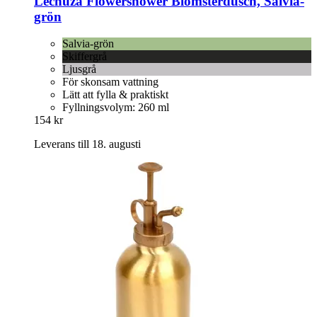
Lechuza
Flowershower Blomsterdusch, Salvia-​
grön
Salvia-grön
Skiffergrå
Ljusgrå
För skonsam vattning
Lätt att fylla & praktiskt
Fyllningsvolym: 260 ml
154 kr
Leverans till 18. augusti