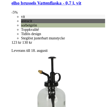
elho
brussels Vattenflaska -​ 0,7 l, vit
-5%
vit
antracit
sorbetgrön
Toppkvalité
Tidlös design
Steglöst justerbart munstycke
123 kr
130 kr
Leverans till 18. augusti