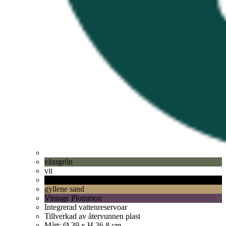
växtgrön
vit
levande svart
gyllene sand
Vintage Plommon
Integrerad vattenreservoar
Tillverkad av återvunnen plast
Mått: Ø 39 x H 36,8 cm