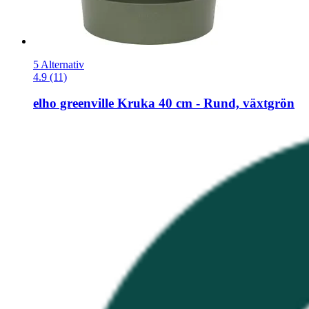
5 Alternativ
4.9 (11)
elho
greenville Kruka 40 cm -​ Rund, växtgrön