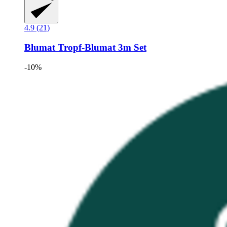
4.9 (21)
Blumat
Tropf-​Blumat 3m Set
-10%