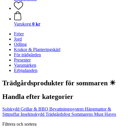
Varukorg
0 kr
Fröer
Jord
Odling
Krukor & Planteringskärl
För trädgården
Presenter
Varumärken
Erbjudanden
Trädgårdsprodukter för sommaren ☀
Handla efter kategorier
Solskydd
Grillar & BBQ
Bevattningssystem
Hängmattor &
Sittpuffar
Insektsskydd
Trädgårdsfest
Sommarens Must Haves
Filtrera och sortera