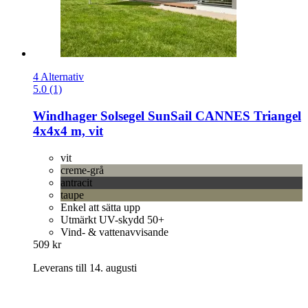
4 Alternativ
5.0 (1)
Windhager
Solsegel SunSail CANNES Triangel
4x4x4 m, vit
vit
creme-grå
antracit
taupe
Enkel att sätta upp
Utmärkt UV-skydd 50+
Vind- & vattenavvisande
509 kr
Leverans till 14. augusti