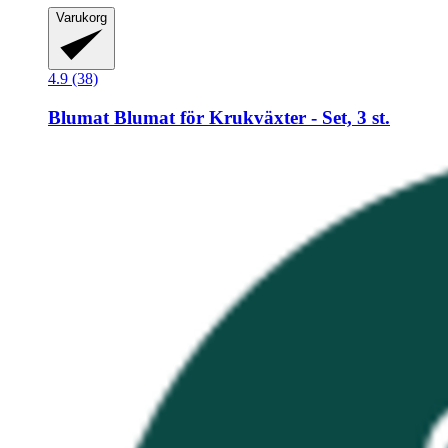
Varukorg
4.9 (38)
Blumat
Blumat för Krukväxter -​ Set, 3 st.