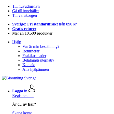
Till huvudmenyn
Gå till innehållet
Till varukorgen
Sverige: Fri standardfrakt
från 890 kr
Gratis returer
Mer än 10.500 produkter
Hjälp
Var är min beställning?
Returnerar
Fraktkostnader
Betalningsalternativ
Kontakt
Alla hjälpämnen
Logga in
Registrera nu
Är du
ny här?
Skapa konto