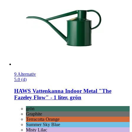
9 Alternativ
5.0 (4)
HAWS
Vattenkanna Indoor Metal "The
Fazeley Flow" -​ 1 liter, grön
grön
Graphite
Terracotta Orange
Summer Sky Blue
Misty Lilac