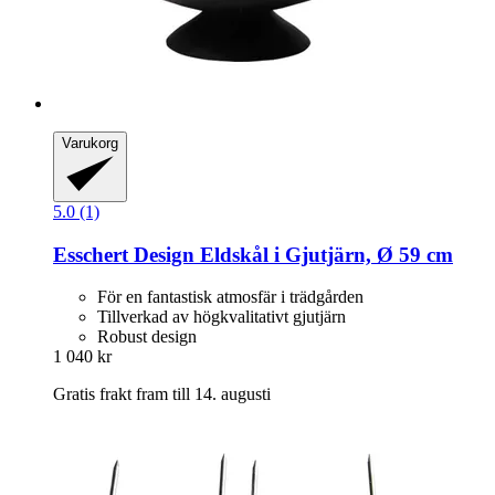
Varukorg
5.0 (1)
Esschert Design
Eldskål i Gjutjärn, Ø 59 cm
För en fantastisk atmosfär i trädgården
Tillverkad av högkvalitativt gjutjärn
Robust design
1 040 kr
Gratis frakt fram till 14. augusti