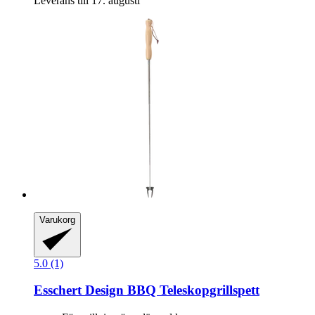
Leverans till 17. augusti
Varukorg
5.0 (1)
Esschert Design
BBQ Teleskopgrillspett