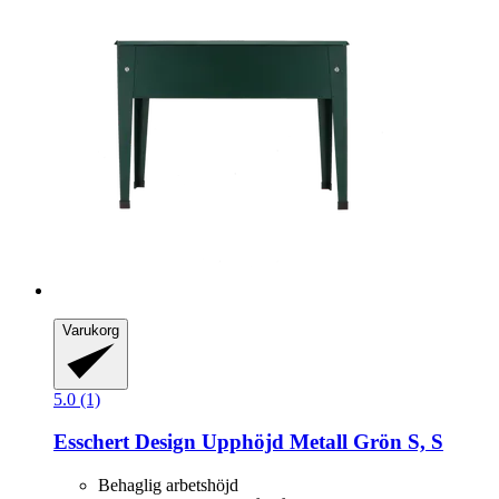
Varukorg
5.0 (1)
Esschert Design
Upphöjd Metall Grön S, S
Behaglig arbetshöjd