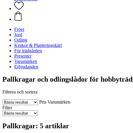
Fröer
Jord
Odling
Krukor & Planteringskärl
För trädgården
Presenter
Varumärken
Erbjudanden
Pallkragar och odlingslådor för hobbyträ
Filtrera och sortera
Pris
Varumärken
Filter
Pallkragar: 5 artiklar