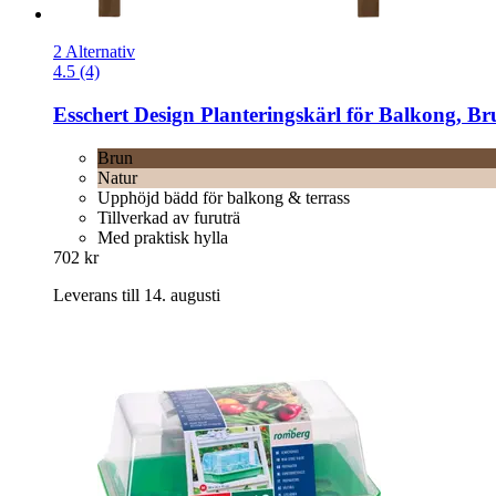
2 Alternativ
4.5 (4)
Esschert Design
Planteringskärl för Balkong, Br
Brun
Natur
Upphöjd bädd för balkong & terrass
Tillverkad av furuträ
Med praktisk hylla
702 kr
Leverans till 14. augusti