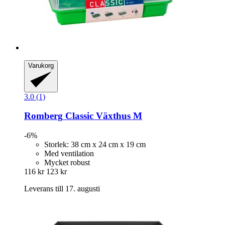
Varukorg
3.0 (1)
Romberg
Classic Växthus M
-6%
Storlek: 38 cm x 24 cm x 19 cm
Med ventilation
Mycket robust
116 kr
123 kr
Leverans till 17. augusti