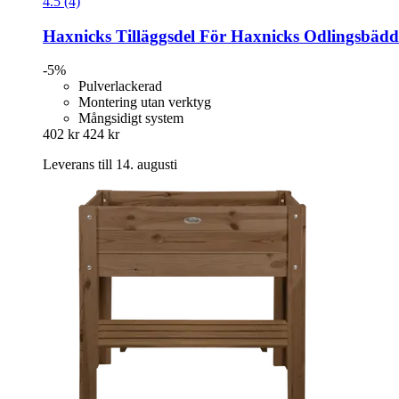
4.5 (4)
Haxnicks
Tilläggsdel För Haxnicks Odlingsbädd
-5%
Pulverlackerad
Montering utan verktyg
Mångsidigt system
402 kr
424 kr
Leverans till 14. augusti