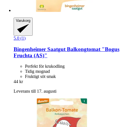
Varukorg
5.0 (1)
Bingenheimer Saatgut
Balkongtomat "Bogus
Fruchta (AS)"
Perfekt för krukodling
Tidig mognad
Fruktigt söt smak
44 kr
Leverans till 17. augusti