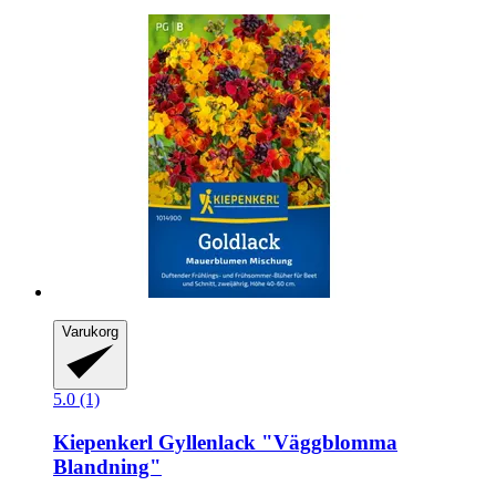
Varukorg
5.0 (1)
Kiepenkerl
Gyllenlack "Väggblomma
Blandning"