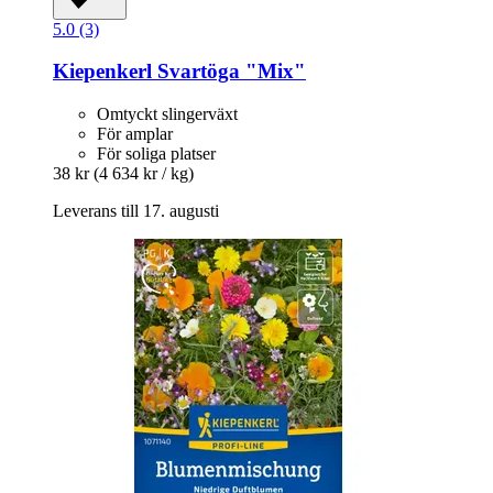
5.0 (3)
Kiepenkerl
Svartöga "Mix"
Omtyckt slingerväxt
För amplar
För soliga platser
38 kr
(4 634 kr / kg)
Leverans till 17. augusti