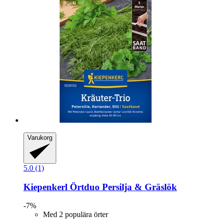
Varukorg
5.0 (1)
Kiepenkerl
Örtduo Persilja & Gräslök
-7%
Med 2 populära örter