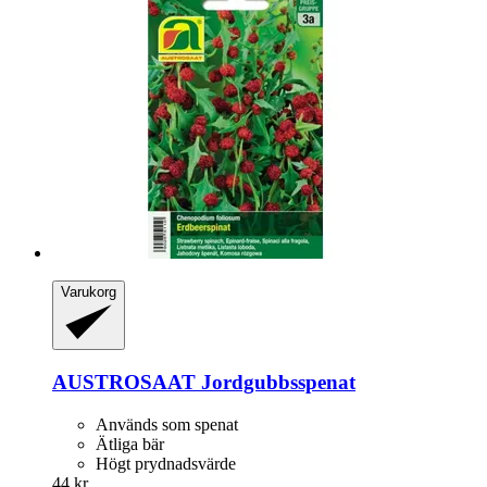
Varukorg
AUSTROSAAT
Jordgubbsspenat
Används som spenat
Ätliga bär
Högt prydnadsvärde
44 kr