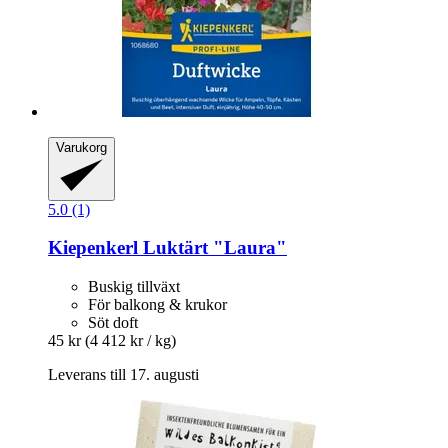
Varukorg
5.0 (1)
Kiepenkerl
Luktärt "Laura"
Buskig tillväxt
För balkong & krukor
Söt doft
45 kr
(4 412 kr / kg)
Leverans till 17. augusti