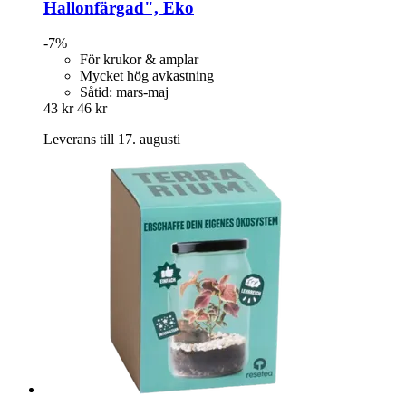
Hallonfärgad", Eko
-7%
För krukor & amplar
Mycket hög avkastning
Såtid: mars-maj
43 kr
46 kr
Leverans till 17. augusti