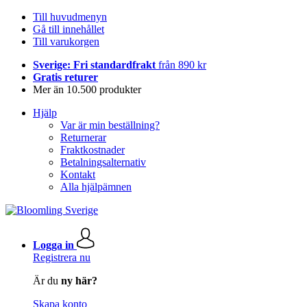
Till huvudmenyn
Gå till innehållet
Till varukorgen
Sverige: Fri standardfrakt
från 890 kr
Gratis returer
Mer än 10.500 produkter
Hjälp
Var är min beställning?
Returnerar
Fraktkostnader
Betalningsalternativ
Kontakt
Alla hjälpämnen
Logga in
Registrera nu
Är du
ny här?
Skapa konto