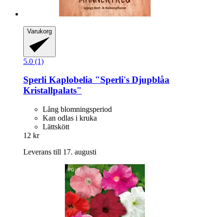
Varukorg
5.0 (1)
Sperli
Kaplobelia "Sperli's Djupblåa
Kristallpalats"
Lång blomningsperiod
Kan odlas i kruka
Lättskött
12 kr
Leverans till 17. augusti