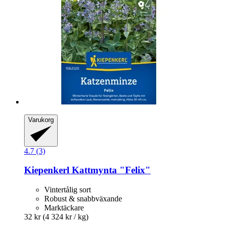
Varukorg
4.7 (3)
Kiepenkerl
Kattmynta "Felix"
Vintertålig sort
Robust & snabbväxande
Marktäckare
32 kr
(4 324 kr / kg)