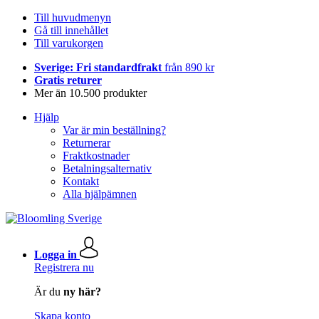
Till huvudmenyn
Gå till innehållet
Till varukorgen
Sverige: Fri standardfrakt
från 890 kr
Gratis returer
Mer än 10.500 produkter
Hjälp
Var är min beställning?
Returnerar
Fraktkostnader
Betalningsalternativ
Kontakt
Alla hjälpämnen
Logga in
Registrera nu
Är du
ny här?
Skapa konto