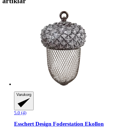
artiklar
Varukorg
5.0 (4)
Esschert Design
Foderstation Ekollon