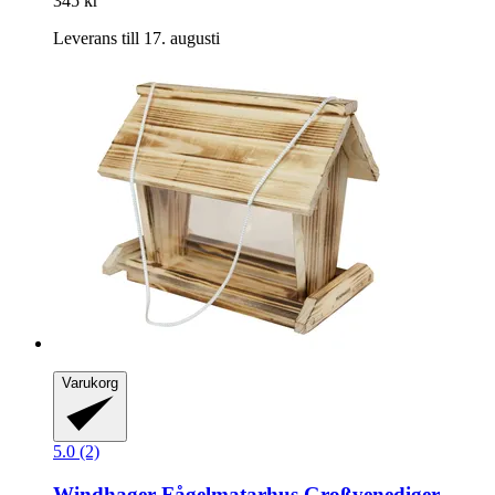
345 kr
Leverans till 17. augusti
Varukorg
5.0 (2)
Windhager
Fågelmatarhus Großvenediger