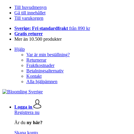
Till huvudmenyn
Gå till innehållet
Till varukorgen
Sverige: Fri standardfrakt
från 890 kr
Gratis returer
Mer än 10.500 produkter
Hjälp
Var är min beställning?
Returnerar
Fraktkostnader
Betalningsalternativ
Kontakt
Alla hjälpämnen
Logga in
Registrera nu
Är du
ny här?
Skapa konto