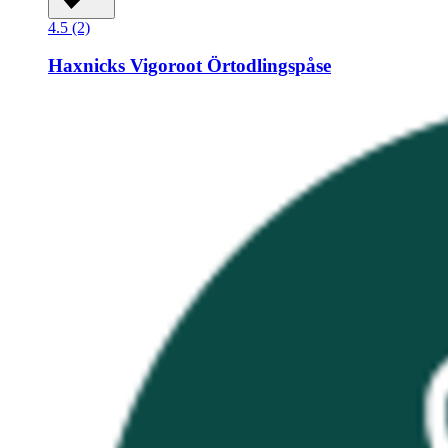
4.5 (2)
Haxnicks
Vigoroot Örtodlingspåse