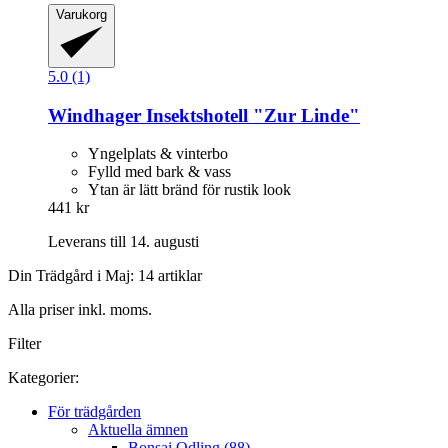
Varukorg
5.0 (1)
Windhager
Insektshotell "Zur Linde"
Yngelplats & vinterbo
Fylld med bark & vass
Ytan är lätt bränd för rustik look
441 kr
Leverans till 14. augusti
Din Trädgård i Maj: 14 artiklar
Alla priser inkl. moms.
Filter
Kategorier:
För trädgården
Aktuella ämnen
Bonsai Odling (88)