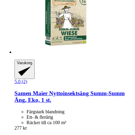
Varukorg
5.0 (2)
Samen Maier
Nyttoinsektsäng Summ-​Summ
Äng, Eko, 1 st.
Färgstark blandning
Ett- & flerårig
Räcker till ca 100 m²
277 kr