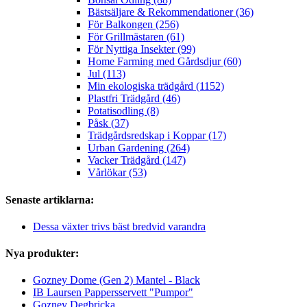
Bästsäljare & Rekommendationer (36)
För Balkongen (256)
För Grillmästaren (61)
För Nyttiga Insekter (99)
Home Farming med Gårdsdjur (60)
Jul (113)
Min ekologiska trädgård (1152)
Plastfri Trädgård (46)
Potatisodling (8)
Påsk (37)
Trädgårdsredskap i Koppar (17)
Urban Gardening (264)
Vacker Trädgård (147)
Vårlökar (53)
Senaste artiklarna:
Dessa växter trivs bäst bredvid varandra
Nya produkter:
Gozney Dome (Gen 2) Mantel - Black
IB Laursen Pappersservett "Pumpor"
Gozney Degbricka