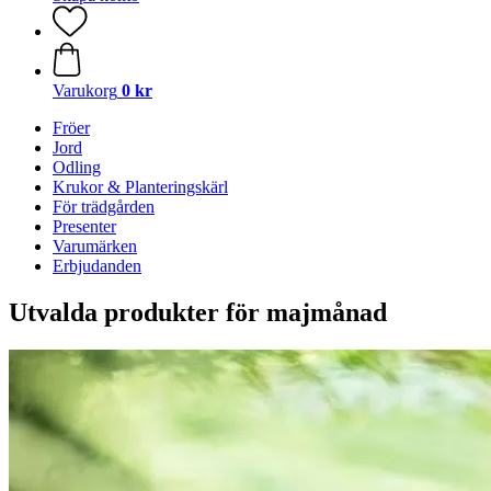
Varukorg
0 kr
Fröer
Jord
Odling
Krukor & Planteringskärl
För trädgården
Presenter
Varumärken
Erbjudanden
Utvalda produkter för majmånad