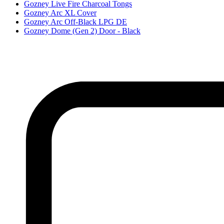
Gozney Live Fire Charcoal Tongs
Gozney Arc XL Cover
Gozney Arc Off-Black LPG DE
Gozney Dome (Gen 2) Door - Black