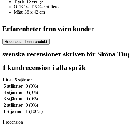
Tryckt i Sverige
OEKO-TEX®-certifierad
Mått: 38 x 42 cm
Erfarenheter från våra kunder
Recensera denna produkt
svenska recensioner skriven för Sköna Tin
1 kundrecension i alla språk
1,0
av 5 stjärnor
5 stjärnor
0
(0%)
4 stjärnor
0
(0%)
3 stjärnor
0
(0%)
2 stjärnor
0
(0%)
1 Stjärnor
1
(100%)
1
recension