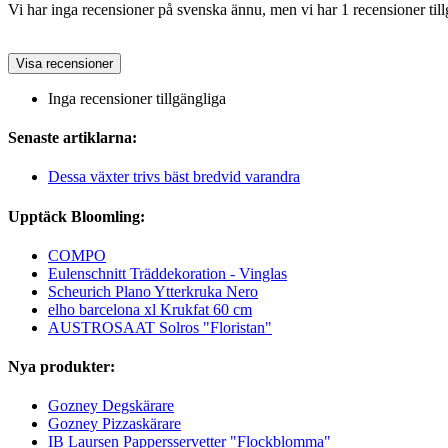
Vi har inga recensioner på svenska ännu, men vi har 1 recensioner till
Visa recensioner
Inga recensioner tillgängliga
Senaste artiklarna:
Dessa växter trivs bäst bredvid varandra
Upptäck Bloomling:
COMPO
Eulenschnitt Träddekoration - Vinglas
Scheurich Plano Ytterkruka Nero
elho barcelona xl Krukfat 60 cm
AUSTROSAAT Solros "Floristan"
Nya produkter:
Gozney Degskärare
Gozney Pizzaskärare
IB Laursen Pappersservetter "Flockblomma"