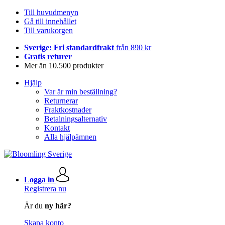
Till huvudmenyn
Gå till innehållet
Till varukorgen
Sverige: Fri standardfrakt
från 890 kr
Gratis returer
Mer än 10.500 produkter
Hjälp
Var är min beställning?
Returnerar
Fraktkostnader
Betalningsalternativ
Kontakt
Alla hjälpämnen
Logga in
Registrera nu
Är du
ny här?
Skapa konto