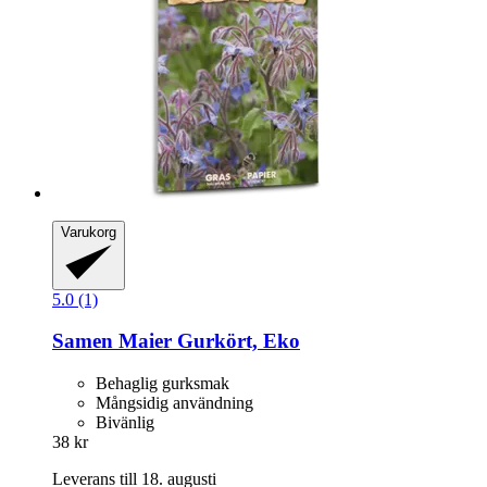
Varukorg
5.0 (1)
Samen Maier
Gurkört, Eko
Behaglig gurksmak
Mångsidig användning
Bivänlig
38 kr
Leverans till 18. augusti