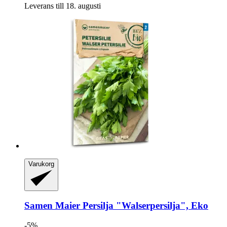
Leverans till 18. augusti
Varukorg
Samen Maier
Persilja "Walserpersilja", Eko
-5%