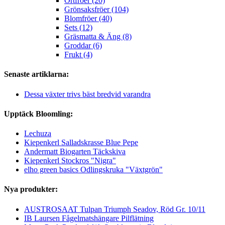
Örtfröer (20)
Grönsaksfröer (104)
Blomfröer (40)
Sets (12)
Gräsmatta & Äng (8)
Groddar (6)
Frukt (4)
Senaste artiklarna:
Dessa växter trivs bäst bredvid varandra
Upptäck Bloomling:
Lechuza
Kiepenkerl Salladskrasse Blue Pepe
Andermatt Biogarten Täckskiva
Kiepenkerl Stockros "Nigra"
elho green basics Odlingskruka "Växtgrön"
Nya produkter:
AUSTROSAAT Tulpan Triumph Seadov, Röd Gr. 10/11
IB Laursen Fågelmatshängare Pilflätning