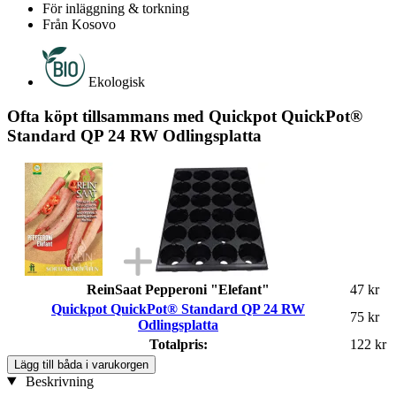
För inläggning & torkning
Från Kosovo
Ekologisk
Ofta köpt tillsammans med Quickpot QuickPot®
Standard QP 24 RW Odlingsplatta
ReinSaat Pepperoni "Elefant"
47 kr
Quickpot QuickPot® Standard QP 24 RW
75 kr
Odlingsplatta
Totalpris:
122 kr
Lägg till båda i varukorgen
Beskrivning