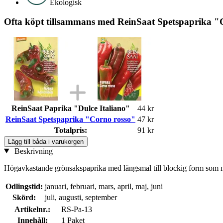
Ekologisk
Ofta köpt tillsammans med ReinSaat Spetspaprika "
ReinSaat Paprika "Dulce Italiano"
44 kr
ReinSaat Spetspaprika "Corno rosso"
47 kr
Totalpris:
91 kr
Lägg till båda i varukorgen
Beskrivning
Högavkastande grönsakspaprika med långsmal till blockig form som mogn
Odlingstid:
januari, februari, mars, april, maj, juni
Skörd:
juli, augusti, september
Artikelnr.:
RS-Pa-13
Innehåll:
1 Paket