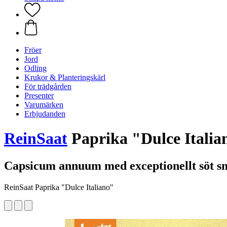
Fröer
Jord
Odling
Krukor & Planteringskärl
För trädgården
Presenter
Varumärken
Erbjudanden
ReinSaat
Paprika "Dulce Italia
Capsicum annuum med exceptionellt söt 
ReinSaat Paprika "Dulce Italiano"