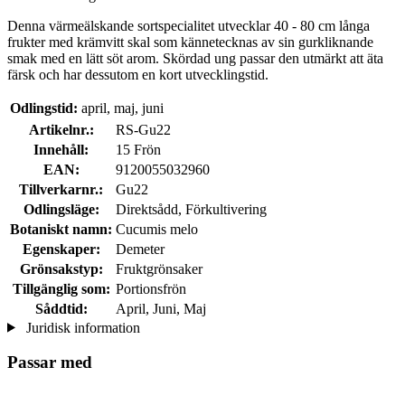
Denna värmeälskande sortspecialitet utvecklar 40 - 80 cm långa
frukter med krämvitt skal som kännetecknas av sin gurkliknande
smak med en lätt söt arom. Skördad ung passar den utmärkt att äta
färsk och har dessutom en kort utvecklingstid.
Odlingstid:
april, maj, juni
Artikelnr.:
RS-Gu22
Innehåll:
15 Frön
EAN:
9120055032960
Tillverkarnr.:
Gu22
Odlingsläge:
Direktsådd, Förkultivering
Botaniskt namn:
Cucumis melo
Egenskaper:
Demeter
Grönsakstyp:
Fruktgrönsaker
Tillgänglig som:
Portionsfrön
Såddtid:
April, Juni, Maj
Juridisk information
Passar med