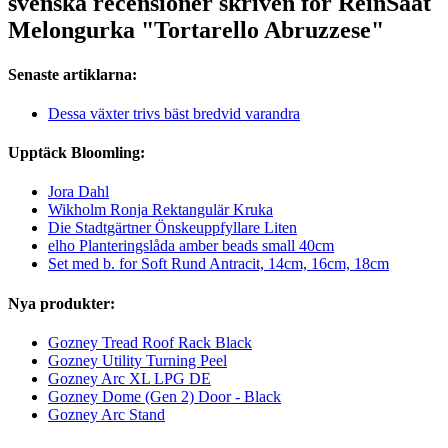
svenska recensioner skriven för ReinSaat
Melongurka "Tortarello Abruzzese"
Senaste artiklarna:
Dessa växter trivs bäst bredvid varandra
Upptäck Bloomling:
Jora Dahl
Wikholm Ronja Rektangulär Kruka
Die Stadtgärtner Önskeuppfyllare Liten
elho Planteringslåda amber beads small 40cm
Set med b. for Soft Rund Antracit, 14cm, 16cm, 18cm
Nya produkter:
Gozney Tread Roof Rack Black
Gozney Utility Turning Peel
Gozney Arc XL LPG DE
Gozney Dome (Gen 2) Door - Black
Gozney Arc Stand