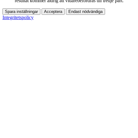
resultat kommer aldrig att vidarebefordras till tredje part.
Spara inställningar
Acceptera
Endast nödvändiga
Integritetspolicy