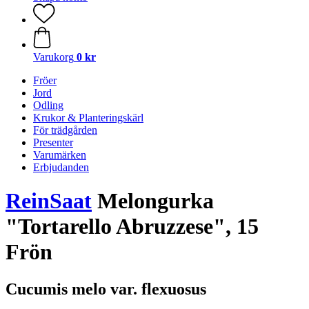
Varukorg
0 kr
Fröer
Jord
Odling
Krukor & Planteringskärl
För trädgården
Presenter
Varumärken
Erbjudanden
ReinSaat
Melongurka
"Tortarello Abruzzese", 15
Frön
Cucumis melo var. flexuosus