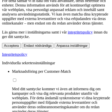
För detta samlar vi in data om våra användare, deras beteende och
enheter. Denna information används för att kontinuerligt optimera
vår webbplats, visa personligt anpassad reklam och innehåll samt
analysera användningsstatistik. Vi kan även matcha dina krypterade
uppgifter med externa leverantörer och visa erbjudanden via deras
onlinekanaler – men endast om du redan använder deras tjänster.
Läs gärna mer i inställningarna samt i vår
integritetspolicy
innan du
ger ditt samtycke.
Acceptera
Endast nödvändiga
Anpassa inställningar
Integritetspolicy
Individuella sekretessinställningar
Marknadsföring per Customer-Match
Med ditt samtycke kommer vi även att informera dig om
kampanjer och visa dig relevanta produkter utanför vår
webbplats. För detta ändamål synkroniserar vi dina krypterade
personuppgifter med följande externa leverantörer och
använder deras onlineannonseringskanaler om du redan
använder deras tjänster: