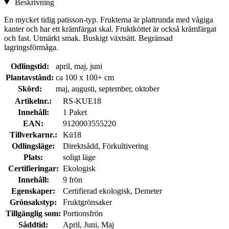
Beskrivning
En mycket tidig patisson-typ. Frukterna är plattrunda med vågiga
kanter och har ett krämfärgat skal. Fruktköttet är också krämfärgat
och fast. Utmärkt smak. Buskigt växtsätt. Begränsad
lagringsförmåga.
Odlingstid:
april, maj, juni
Plantavstånd:
ca 100 x 100+ cm
Skörd:
maj, augusti, september, oktober
Artikelnr.:
RS-KUE18
Innehåll:
1 Paket
EAN:
9120003555220
Tillverkarnr.:
Kü18
Odlingsläge:
Direktsådd, Förkultivering
Plats:
soligt läge
Certifieringar:
Ekologisk
Innehåll:
9 frön
Egenskaper:
Certifierad ekologisk, Demeter
Grönsakstyp:
Fruktgrönsaker
Tillgänglig som:
Portionsfrön
Såddtid:
April, Juni, Maj