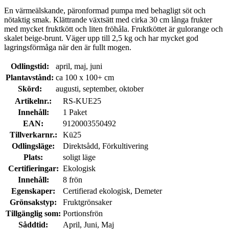
En värmeälskande, päronformad pumpa med behagligt söt och
nötaktig smak. Klättrande växtsätt med cirka 30 cm långa frukter
med mycket fruktkött och liten fröhåla. Fruktköttet är gulorange och
skalet beige-brunt. Väger upp till 2,5 kg och har mycket god
lagringsförmåga när den är fullt mogen.
Odlingstid:
april, maj, juni
Plantavstånd:
ca 100 x 100+ cm
Skörd:
augusti, september, oktober
Artikelnr.:
RS-KUE25
Innehåll:
1 Paket
EAN:
9120003550492
Tillverkarnr.:
Kü25
Odlingsläge:
Direktsådd, Förkultivering
Plats:
soligt läge
Certifieringar:
Ekologisk
Innehåll:
8 frön
Egenskaper:
Certifierad ekologisk, Demeter
Grönsakstyp:
Fruktgrönsaker
Tillgänglig som:
Portionsfrön
Såddtid:
April, Juni, Maj