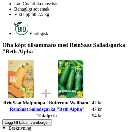
Lat. Cucurbita moschata
Behagligt söt smak
Vikt upp till 2,5 kg
Ekologisk
Ofta köpt tillsammans med ReinSaat Salladsgurka
"Beth Alpha"
ReinSaat Matpumpa "Butternut Waltham"
47 kr
ReinSaat Salladsgurka "Beth Alpha"
47 kr
Totalpris:
94 kr
Lägg till båda i varukorgen
Beskrivning