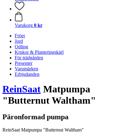
Varukorg
0 kr
Fröer
Jord
Odling
Krukor & Planteringskärl
För trädgården
Presenter
Varumärken
Erbjudanden
ReinSaat
Matpumpa
"Butternut Waltham"
Päronformad pumpa
ReinSaat Matpumpa "Butternut Waltham"