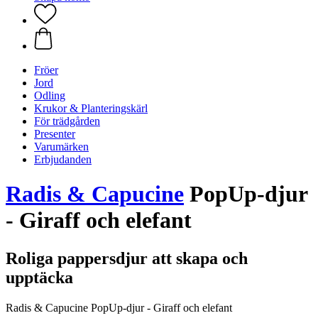
Fröer
Jord
Odling
Krukor & Planteringskärl
För trädgården
Presenter
Varumärken
Erbjudanden
Radis & Capucine
PopUp-djur
- Giraff och elefant
Roliga pappersdjur att skapa och
upptäcka
Radis & Capucine PopUp-djur - Giraff och elefant