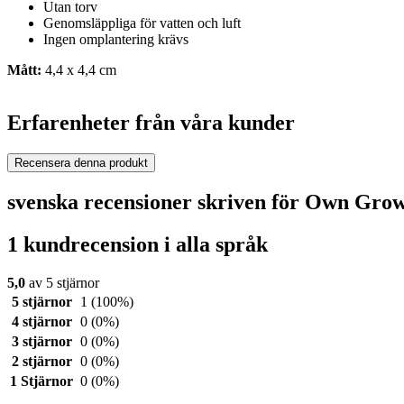
Utan torv
Genomsläppliga för vatten och luft
Ingen omplantering krävs
Mått:
4,4 x 4,4 cm
Erfarenheter från våra kunder
Recensera denna produkt
svenska recensioner skriven för Own Gr
1 kundrecension i alla språk
5,0
av 5 stjärnor
5 stjärnor
1
(100%)
4 stjärnor
0
(0%)
3 stjärnor
0
(0%)
2 stjärnor
0
(0%)
1 Stjärnor
0
(0%)