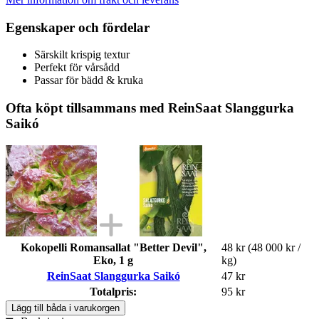
Egenskaper och fördelar
Särskilt krispig textur
Perfekt för vårsådd
Passar för bädd & kruka
Ofta köpt tillsammans med ReinSaat Slanggurka
Saikó
Kokopelli Romansallat "Better Devil",
48 kr
(48 000 kr /
Eko, 1 g
kg)
ReinSaat Slanggurka Saikó
47 kr
Totalpris:
95 kr
Lägg till båda i varukorgen