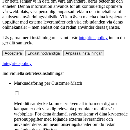
För detta samlar vi in data om våra användare, deras beteende och
enheter. Denna information används för att kontinuerligt optimera
vår webbplats, visa personligt anpassad reklam och innehåll samt
analysera användningsstatistik. Vi kan även matcha dina krypterade
uppgifter med externa leverantörer och visa erbjudanden via deras
onlinekanaler – men endast om du redan använder deras tjänster.
Läs gärna mer i inställningarna samt i vår
integritetspolicy
innan du
ger ditt samtycke.
Acceptera
Endast nödvändiga
Anpassa inställningar
Integritetspolicy
Individuella sekretessinställningar
Marknadsföring per Customer-Match
Med ditt samtycke kommer vi även att informera dig om
kampanjer och visa dig relevanta produkter utanför vår
webbplats. För detta ändamål synkroniserar vi dina krypterade
personuppgifter med följande externa leverantörer och
använder deras onlineannonseringskanaler om du redan
använder deras tjänster: