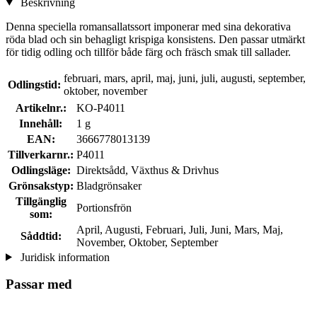
Beskrivning
Denna speciella romansallatssort imponerar med sina dekorativa
röda blad och sin behagligt krispiga konsistens. Den passar utmärkt
för tidig odling och tillför både färg och fräsch smak till sallader.
februari, mars, april, maj, juni, juli, augusti, september,
Odlingstid:
oktober, november
Artikelnr.:
KO-P4011
Innehåll:
1 g
EAN:
3666778013139
Tillverkarnr.:
P4011
Odlingsläge:
Direktsådd, Växthus & Drivhus
Grönsakstyp:
Bladgrönsaker
Tillgänglig
Portionsfrön
som:
April, Augusti, Februari, Juli, Juni, Mars, Maj,
Såddtid:
November, Oktober, September
Juridisk information
Passar med