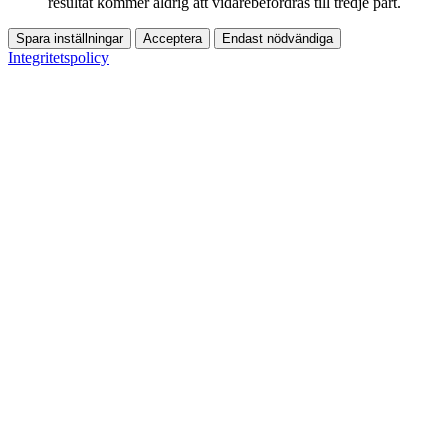
resultat kommer aldrig att vidarebefordras till tredje part.
Spara inställningar
Acceptera
Endast nödvändiga
Integritetspolicy