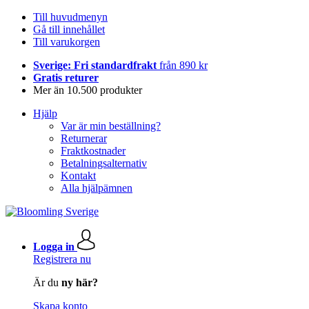
Till huvudmenyn
Gå till innehållet
Till varukorgen
Sverige: Fri standardfrakt
från 890 kr
Gratis returer
Mer än 10.500 produkter
Hjälp
Var är min beställning?
Returnerar
Fraktkostnader
Betalningsalternativ
Kontakt
Alla hjälpämnen
Logga in
Registrera nu
Är du
ny här?
Skapa konto