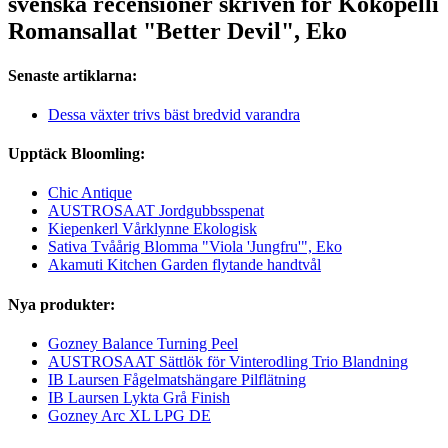
svenska recensioner skriven för Kokopelli
Romansallat "Better Devil", Eko
Senaste artiklarna:
Dessa växter trivs bäst bredvid varandra
Upptäck Bloomling:
Chic Antique
AUSTROSAAT Jordgubbsspenat
Kiepenkerl Vårklynne Ekologisk
Sativa Tvåårig Blomma "Viola 'Jungfru'", Eko
Akamuti Kitchen Garden flytande handtvål
Nya produkter:
Gozney Balance Turning Peel
AUSTROSAAT Sättlök för Vinterodling Trio Blandning
IB Laursen Fågelmatshängare Pilflätning
IB Laursen Lykta Grå Finish
Gozney Arc XL LPG DE