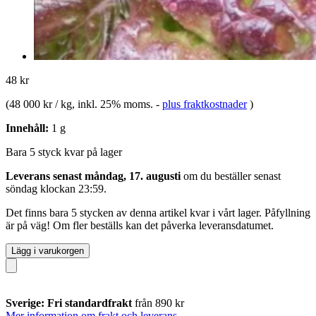
48 kr
(
48 000 kr / kg
, inkl. 25% moms.
-
plus fraktkostnader
)
Innehåll:
1 g
Bara 5 styck kvar på lager
Leverans senast måndag, 17. augusti
om du beställer senast
söndag klockan 23:59
.
Det finns bara 5 stycken av denna artikel kvar i vårt lager. Påfyllning
är på väg! Om fler beställs kan det påverka leveransdatumet.
Lägg i varukorgen
Sverige: Fri standardfrakt
från 890 kr
Mer information om frakt och leverans