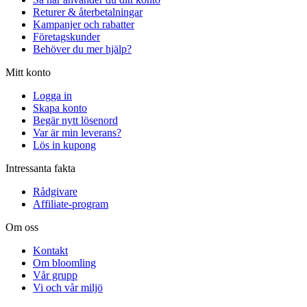
Returer & återbetalningar
Kampanjer och rabatter
Företagskunder
Behöver du mer hjälp?
Mitt konto
Logga in
Skapa konto
Begär nytt lösenord
Var är min leverans?
Lös in kupong
Intressanta fakta
Rådgivare
Affiliate-program
Om oss
Kontakt
Om bloomling
Vår grupp
Vi och vår miljö