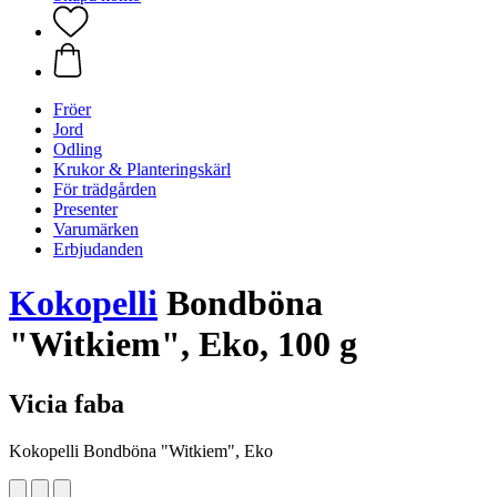
Fröer
Jord
Odling
Krukor & Planteringskärl
För trädgården
Presenter
Varumärken
Erbjudanden
Kokopelli
Bondböna
"Witkiem", Eko, 100 g
Vicia faba
Kokopelli Bondböna "Witkiem", Eko