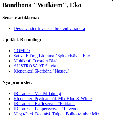
Bondböna "Witkiem", Eko
Senaste artiklarna:
Dessa växter trivs bäst bredvid varandra
Upptäck Bloomling:
COMPO
Sativa Ettårig Blomma "Spindelväxt", Eko
Multikraft Terrafert Blad
AUSTROSAAT Salvia
Kiepenkerl Skärböna "Nassau"
Nya produkter:
IB Laursen Vas Pilflätning
Kiepenkerl Prydnadslök Mix Blue & White
IB Laursen Kaffeservett "Ekblad"
IB Laursen Pappersservett "Lavendel"
Mega-Pack Botanisk Tulpan Balkonzauber Mix