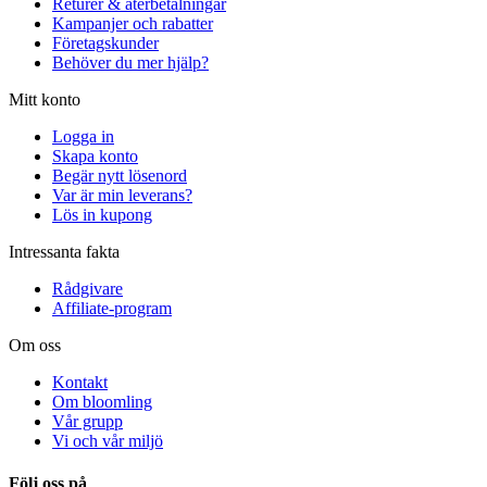
Returer & återbetalningar
Kampanjer och rabatter
Företagskunder
Behöver du mer hjälp?
Mitt konto
Logga in
Skapa konto
Begär nytt lösenord
Var är min leverans?
Lös in kupong
Intressanta fakta
Rådgivare
Affiliate-program
Om oss
Kontakt
Om bloomling
Vår grupp
Vi och vår miljö
Följ oss på