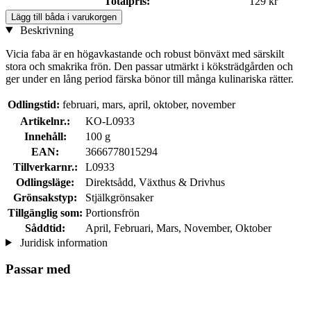
Totalpris:
129 kr
Lägg till båda i varukorgen
Beskrivning
Vicia faba är en högavkastande och robust bönväxt med särskilt
stora och smakrika frön. Den passar utmärkt i köksträdgården och
ger under en lång period färska bönor till många kulinariska rätter.
Odlingstid:
februari, mars, april, oktober, november
Artikelnr.:
KO-L0933
Innehåll:
100 g
EAN:
3666778015294
Tillverkarnr.:
L0933
Odlingsläge:
Direktsådd, Växthus & Drivhus
Grönsakstyp:
Stjälkgrönsaker
Tillgänglig som:
Portionsfrön
Såddtid:
April, Februari, Mars, November, Oktober
Juridisk information
Passar med