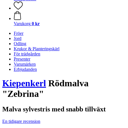
Varukorg
0 kr
Fröer
Jord
Odling
Krukor & Planteringskärl
För trädgården
Presenter
Varumärken
Erbjudanden
Kiepenkerl
Rödmalva
"Zebrina"
Malva sylvestris med snabb tillväxt
En tidigare recension