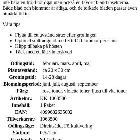
inte bara en fröjd för ögat utan också en favorit bland insekterna.
Både blad och blommor är ätliga, och de torkade bladen passar även
utmärkt till te.
Våra tips:
Flytta till ett avstånd strax efter groningen
Optimal snittmognad med 3 till 5 blommor per stam
Klipp tillbaka på hösten
Täck med ett lätt vinterskydd
Odlingstid:
februari, mars, april, maj
Plantavstånd:
ca 20 x 30 cm
Groningstid:
14-28 dagar
Blomningsperiod:
juni, juli, augusti, september
Färg:
rosa toner, violetta toner, ljusa till vita toner
Artikelnr.:
KK-1063500
Innehåll:
1 Paket
EAN:
4099682635002
Tillverkarnr.:
1063500
Odlingsläge:
Direktsådd, Förkultivering
Sådjup:
0,5-1 cm
Växthöjd:
80-120 cm