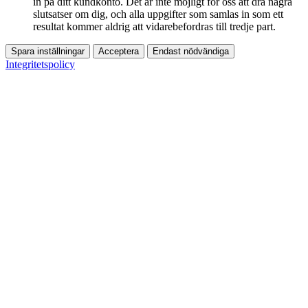
in på ditt kundkonto. Det är inte möjligt för oss att dra några
slutsatser om dig, och alla uppgifter som samlas in som ett
resultat kommer aldrig att vidarebefordras till tredje part.
Spara inställningar
Acceptera
Endast nödvändiga
Integritetspolicy