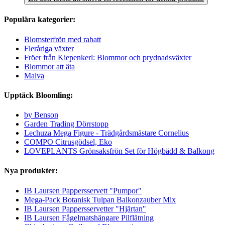
Populära kategorier:
Blomsterfrön med rabatt
Fleråriga växter
Fröer från Kiepenkerl: Blommor och prydnadsväxter
Blommor att äta
Malva
Upptäck Bloomling:
by Benson
Garden Trading Dörrstopp
Lechuza Mega Figure - Trädgårdsmästare Cornelius
COMPO Citrusgödsel, Eko
LOVEPLANTS Grönsaksfrön Set för Högbädd & Balkong
Nya produkter:
IB Laursen Pappersservett "Pumpor"
Mega-Pack Botanisk Tulpan Balkonzauber Mix
IB Laursen Pappersservetter "Hjärtan"
IB Laursen Fågelmatshängare Pilflätning