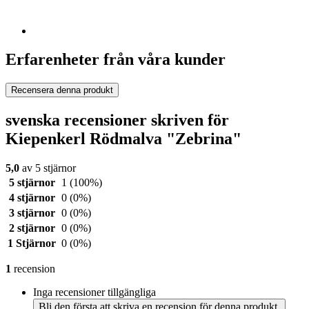
Erfarenheter från våra kunder
Recensera denna produkt
svenska recensioner skriven för
Kiepenkerl Rödmalva "Zebrina"
5,0
av 5 stjärnor
5 stjärnor
1
(100%)
4 stjärnor
0
(0%)
3 stjärnor
0
(0%)
2 stjärnor
0
(0%)
1 Stjärnor
0
(0%)
1
recension
Inga recensioner tillgängliga
Bli den första att skriva en recension för denna produkt.