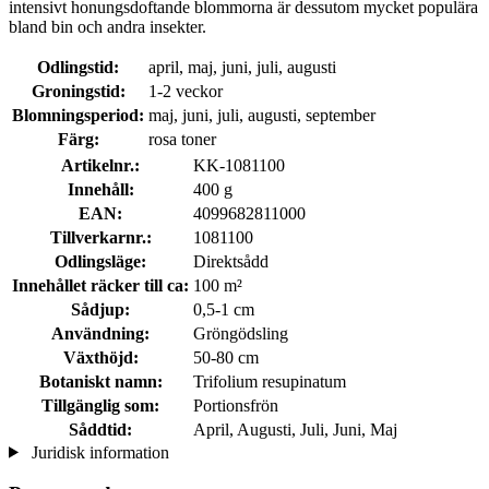
intensivt honungsdoftande blommorna är dessutom mycket populära
bland bin och andra insekter.
Odlingstid:
april, maj, juni, juli, augusti
Groningstid:
1-2 veckor
Blomningsperiod:
maj, juni, juli, augusti, september
Färg:
rosa toner
Artikelnr.:
KK-1081100
Innehåll:
400 g
EAN:
4099682811000
Tillverkarnr.:
1081100
Odlingsläge:
Direktsådd
Innehållet räcker till ca:
100 m²
Sådjup:
0,5-1 cm
Användning:
Gröngödsling
Växthöjd:
50-80 cm
Botaniskt namn:
Trifolium resupinatum
Tillgänglig som:
Portionsfrön
Såddtid:
April, Augusti, Juli, Juni, Maj
Juridisk information