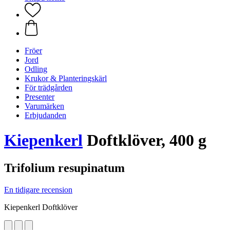
Fröer
Jord
Odling
Krukor & Planteringskärl
För trädgården
Presenter
Varumärken
Erbjudanden
Kiepenkerl
Doftklöver, 400 g
Trifolium resupinatum
En tidigare recension
Kiepenkerl Doftklöver