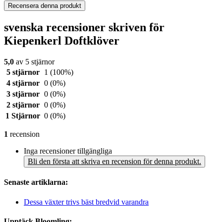
Recensera denna produkt
svenska recensioner skriven för
Kiepenkerl Doftklöver
5,0
av 5 stjärnor
5 stjärnor
1
(100%)
4 stjärnor
0
(0%)
3 stjärnor
0
(0%)
2 stjärnor
0
(0%)
1 Stjärnor
0
(0%)
1
recension
Inga recensioner tillgängliga
Bli den första att skriva en recension för denna produkt.
Senaste artiklarna:
Dessa växter trivs bäst bredvid varandra
Upptäck Bloomling: