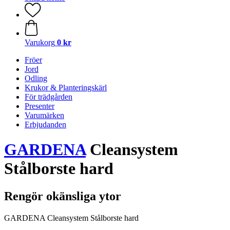
Varukorg
0 kr
Fröer
Jord
Odling
Krukor & Planteringskärl
För trädgården
Presenter
Varumärken
Erbjudanden
GARDENA
Cleansystem
Stålborste hard
Rengör okänsliga ytor
GARDENA Cleansystem Stålborste hard