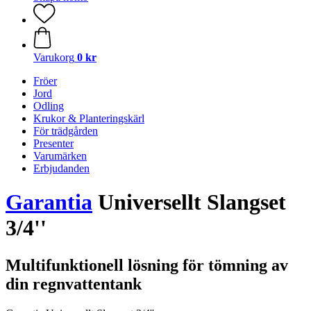
Varukorg
0 kr
Fröer
Jord
Odling
Krukor & Planteringskärl
För trädgården
Presenter
Varumärken
Erbjudanden
Garantia
Universellt Slangset
3/4''
Multifunktionell lösning för tömning av
din regnvattentank