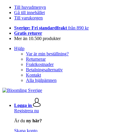
Till huvudmenyn
Gå till innehållet
Till varukorgen
Sverige: Fri standardfrakt
från 890 kr
Gratis returer
Mer än 10.500 produkter
Hjälp
Var är min beställning?
Returnerar
Fraktkostnader
Betalningsalternativ
Kontakt
Alla hjälpämnen
Logga in
Registrera nu
Är du
ny här?
Skapa konto