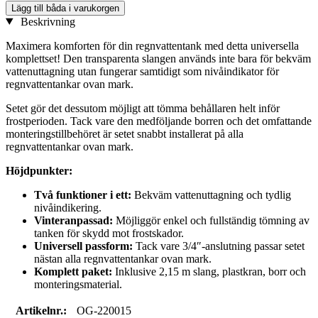
Lägg till båda i varukorgen
Beskrivning
Maximera komforten för din regnvattentank med detta universella
komplettset! Den transparenta slangen används inte bara för bekväm
vattenuttagning utan fungerar samtidigt som nivåindikator för
regnvattentankar ovan mark.
Setet gör det dessutom möjligt att tömma behållaren helt inför
frostperioden. Tack vare den medföljande borren och det omfattande
monteringstillbehöret är setet snabbt installerat på alla
regnvattentankar ovan mark.
Höjdpunkter:
Två funktioner i ett:
Bekväm vattenuttagning och tydlig
nivåindikering.
Vinteranpassad:
Möjliggör enkel och fullständig tömning av
tanken för skydd mot frostskador.
Universell passform:
Tack vare 3/4″-anslutning passar setet
nästan alla regnvattentankar ovan mark.
Komplett paket:
Inklusive 2,15 m slang, plastkran, borr och
monteringsmaterial.
Artikelnr.:
OG-220015