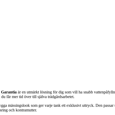
n
Garantia
är en utmärkt lösning för dig som vill ha snabb vattenpåfyll
u får mer tid över till själva trädgårdsarbetet.
ga mässingslook som ger varje tank ett exklusivt uttryck. Den passar un
sring och kontramutter.