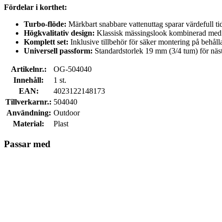
Fördelar i korthet:
Turbo-flöde:
Märkbart snabbare vattenuttag sparar värdefull ti
Högkvalitativ design:
Klassisk mässingslook kombinerad med fö
Komplett set:
Inklusive tillbehör för säker montering på behåll
Universell passform:
Standardstorlek 19 mm (3/4 tum) för näst
Artikelnr.:
OG-504040
Innehåll:
1 st.
EAN:
4023122148173
Tillverkarnr.:
504040
Användning:
Outdoor
Material:
Plast
Passar med