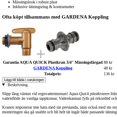
Mässingslook i robust plast
Inklusive tätningsring & kontramutter
Ofta köpt tillsammans med GARDENA Koppling
Garantia AQUA QUICK Plastkran 3/4'' Mässingsfärgad
88 kr
GARDENA Koppling
48 kr
Totalpris:
136 kr
Lägg till båda i varukorgen
Beskrivning
Slipp lång väntan vid regnvattentunnan!
Aqua-Quick plastkranen
frå
vattenflöde än vanliga tappkranar. Vattenkannan fylls på rekordtid och d
Kranen imponerar inte bara med sin prestanda, utan också med sin snyg
monteringen ska gå snabbt och bli helt tät ingår både passande tätning