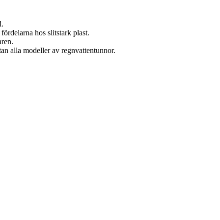
d.
rdelarna hos slitstark plast.
aren.
an alla modeller av regnvattentunnor.