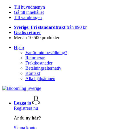
Till huvudmenyn
Gå till innehållet
Till varukorgen
Sverige: Fri standardfrakt
från 890 kr
Gratis returer
Mer än 10.500 produkter
Hjälp
Var är min beställning?
Returnerar
Fraktkostnader
Betalningsalternativ
Kontakt
Alla hjälpämnen
Logga in
Registrera nu
Är du
ny här?
Skapa konto