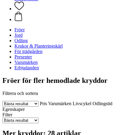
Fröer
Jord
Odling
Krukor & Planteringskärl
För trädgården
Presenter
Varumärken
Erbjudanden
Fröer för fler hemodlade kryddor
Filtrera och sortera
Pris
Varumärken
Livscykel
Odlingstid
Egenskaper
Filter
Mer kryddor: 28 artiklar