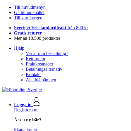
Till huvudmenyn
Gå till innehållet
Till varukorgen
Sverige: Fri standardfrakt
från 890 kr
Gratis returer
Mer än 10.500 produkter
Hjälp
Var är min beställning?
Returnerar
Fraktkostnader
Betalningsalternativ
Kontakt
Alla hjälpämnen
Logga in
Registrera nu
Är du
ny här?
Skapa konto