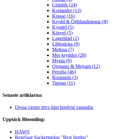
Gräslök (24)
Koriander (13)
Krasse (16)
Krydd & Örtblandningar (8)
Kyndel (5)
Körvel (5)
Lagerblad (2)
Libbsticka (9)
Melissa (7)
Mer kryddor (28)
Mynta (9)
Oregano & Mejram (12)
Persilja (46)
Rosmarin (3)
Timjan (11)
Senaste artiklarna:
Dessa växter trivs bäst bredvid varandra
Upptäck Bloomling:
HAWS
ReinSaat Sockermelon "Best Jumbo"