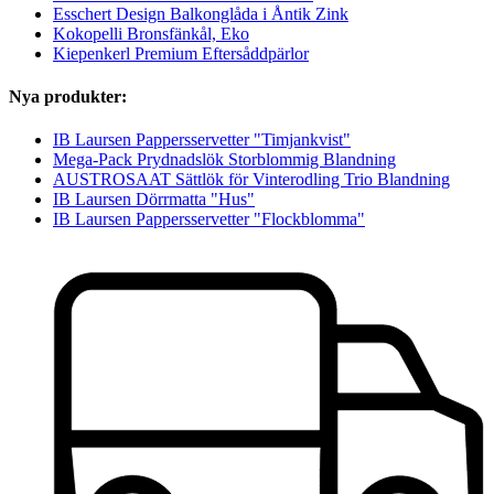
Esschert Design Balkonglåda i Åntik Zink
Kokopelli Bronsfänkål, Eko
Kiepenkerl Premium Eftersåddpärlor
Nya produkter:
IB Laursen Pappersservetter "Timjankvist"
Mega-Pack Prydnadslök Storblommig Blandning
AUSTROSAAT Sättlök för Vinterodling Trio Blandning
IB Laursen Dörrmatta "Hus"
IB Laursen Pappersservetter "Flockblomma"