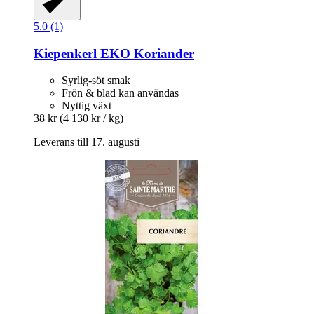
5.0 (1)
Kiepenkerl
EKO Koriander
Syrlig-söt smak
Frön & blad kan användas
Nyttig växt
38 kr
(4 130 kr / kg)
Leverans till 17. augusti