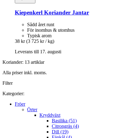
Kiepenkerl
Koriander Jantar
Sådd året runt
För inomhus & utomhus
Typisk arom
38 kr
(3 725 kr / kg)
Leverans till 17. augusti
Koriander: 13 artiklar
Alla priser inkl. moms.
Filter
Kategorier:
Fröer
Örter
Kryddväxt
Basilika (51)
Citrongräs (4)
Dill (19)
Fänkål (4)