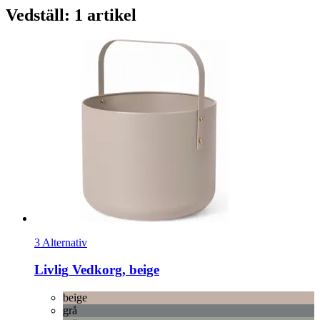
Vedställ: 1 artikel
3 Alternativ
Livlig
Vedkorg, beige
beige
grå