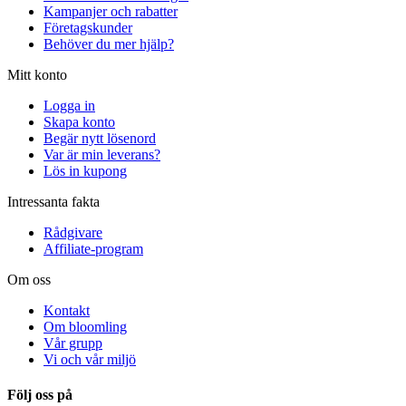
Kampanjer och rabatter
Företagskunder
Behöver du mer hjälp?
Mitt konto
Logga in
Skapa konto
Begär nytt lösenord
Var är min leverans?
Lös in kupong
Intressanta fakta
Rådgivare
Affiliate-program
Om oss
Kontakt
Om bloomling
Vår grupp
Vi och vår miljö
Följ oss på