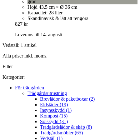
grön
Höjd 43,5 cm × Ø 36 cm
Kapacitet: 28 liter
Skandinavisk & lätt att rengöra
827 kr
Leverans till 14. augusti
Vedställ: 1 artikel
Alla priser inkl. moms.
Filter
Kategorier:
För trädgården
Trädgårdsutrustning
Brevlådor & paketboxar (2)
Eldstäder (19)
Insynsskydd (1)
Kompost (15)
Solskydd (31)
Trädgårdslådor & skåp (8)
Trädgårdsmöbler (65)
Vedställ (1)