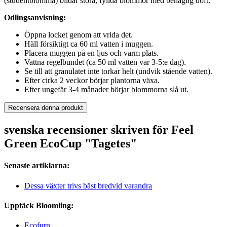
(studentblomma) bildar stora, fyllda blommor med behaglig doft.
Odlingsanvisning:
Öppna locket genom att vrida det.
Häll försiktigt ca 60 ml vatten i muggen.
Placera muggen på en ljus och varm plats.
Vattna regelbundet (ca 50 ml vatten var 3-5:e dag).
Se till att granulatet inte torkar helt (undvik stående vatten).
Efter cirka 2 veckor börjar plantorna växa.
Efter ungefär 3-4 månader börjar blommorna slå ut.
Recensera denna produkt
svenska recensioner skriven för Feel
Green EcoCup "Tagetes"
Senaste artiklarna:
Dessa växter trivs bäst bredvid varandra
Upptäck Bloomling:
Ecofurn