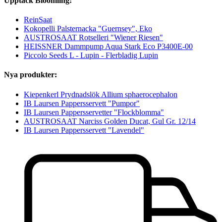
Upptäck Bloomling:
ReinSaat
Kokopelli Palsternacka "Guernsey", Eko
AUSTROSAAT Rotselleri "Wiener Riesen"
HEISSNER Damm­pump Aqua Stark Eco P3400E-00
Piccolo Seeds L - Lupin - Flerbladig Lupin
Nya produkter:
Kiepenkerl Prydnadslök Allium sphaerocephalon
IB Laursen Pappersservett "Pumpor"
IB Laursen Pappersservetter "Flockblomma"
AUSTROSAAT Narciss Golden Ducat, Gul Gr. 12/14
IB Laursen Pappersservett "Lavendel"