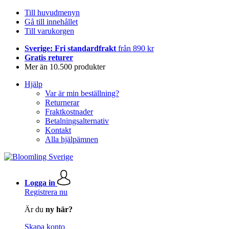
Till huvudmenyn
Gå till innehållet
Till varukorgen
Sverige: Fri standardfrakt
från 890 kr
Gratis returer
Mer än 10.500 produkter
Hjälp
Var är min beställning?
Returnerar
Fraktkostnader
Betalningsalternativ
Kontakt
Alla hjälpämnen
Logga in
Registrera nu
Är du
ny här?
Skapa konto