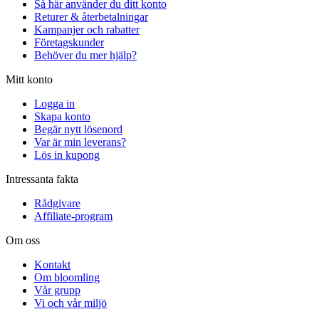
Så här använder du ditt konto
Returer & återbetalningar
Kampanjer och rabatter
Företagskunder
Behöver du mer hjälp?
Mitt konto
Logga in
Skapa konto
Begär nytt lösenord
Var är min leverans?
Lös in kupong
Intressanta fakta
Rådgivare
Affiliate-program
Om oss
Kontakt
Om bloomling
Vår grupp
Vi och vår miljö