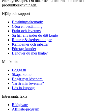
eller egenskaper. Du hittar denna information direkt i
produktbeskrivningen.
Hjälp och support
Betalningsalternativ
Göra en beställning
Frakt och leverans
Så här använder du ditt konto
Returer & återbetalningar
Kampanjer och rabatter
Företagskunder
Behöver du mer hjälp?
Mitt konto
Logga in
Skapa konto
Begär nytt lösenord
Var är min leverans?
Lös in kupong
Intressanta fakta
Rådgivare
Affiliate-program