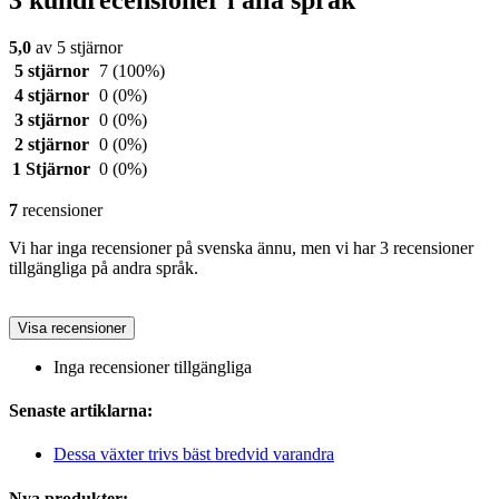
5,0
av 5 stjärnor
5 stjärnor
7
(100%)
4 stjärnor
0
(0%)
3 stjärnor
0
(0%)
2 stjärnor
0
(0%)
1 Stjärnor
0
(0%)
7
recensioner
Vi har inga recensioner på svenska ännu, men vi har 3 recensioner
tillgängliga på andra språk.
Visa recensioner
Inga recensioner tillgängliga
Senaste artiklarna:
Dessa växter trivs bäst bredvid varandra
Nya produkter: