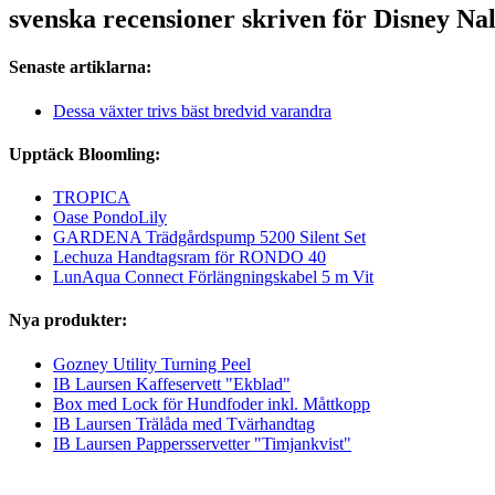
svenska recensioner skriven för Disney Na
Senaste artiklarna:
Dessa växter trivs bäst bredvid varandra
Upptäck Bloomling:
TROPICA
Oase PondoLily
GARDENA Trädgårdspump 5200 Silent Set
Lechuza Handtagsram för RONDO 40
LunAqua Connect Förlängningskabel 5 m Vit
Nya produkter:
Gozney Utility Turning Peel
IB Laursen Kaffeservett "Ekblad"
Box med Lock för Hundfoder inkl. Måttkopp
IB Laursen Trälåda med Tvärhandtag
IB Laursen Pappersservetter "Timjankvist"