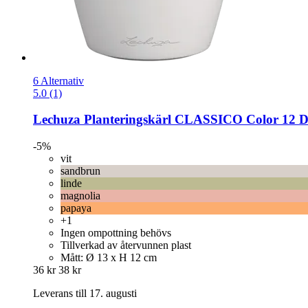
6 Alternativ
5.0 (1)
Lechuza
Planteringskärl CLASSICO Color 12 D
-5%
vit
sandbrun
linde
magnolia
papaya
+1
Ingen ompottning behövs
Tillverkad av återvunnen plast
Mått: Ø 13 x H 12 cm
36 kr
38 kr
Leverans till 17. augusti