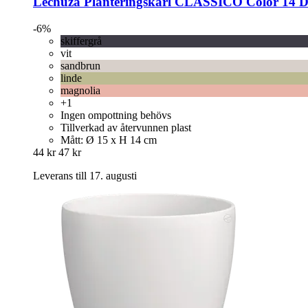
Lechuza
Planteringskärl CLASSICO Color 14 D
-6%
skiffergrå
vit
sandbrun
linde
magnolia
+1
Ingen ompottning behövs
Tillverkad av återvunnen plast
Mått: Ø 15 x H 14 cm
44 kr
47 kr
Leverans till 17. augusti