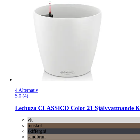
4 Alternativ
5.0 (4)
Lechuza
CLASSICO Color 21 Självvattnande Kr
vit
muskot
skiffergrå
sandbrun