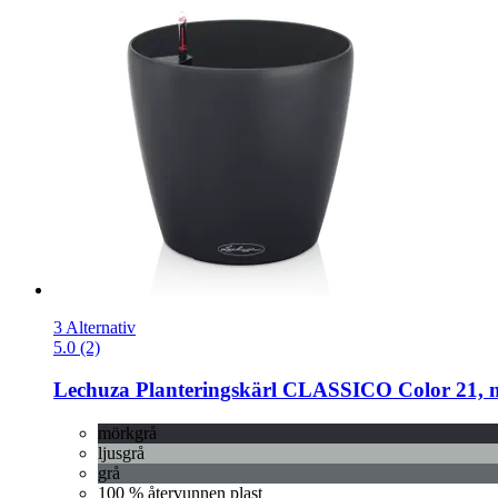
3 Alternativ
5.0 (2)
Lechuza
Planteringskärl CLASSICO Color 21, 
mörkgrå
ljusgrå
grå
100 % återvunnen plast