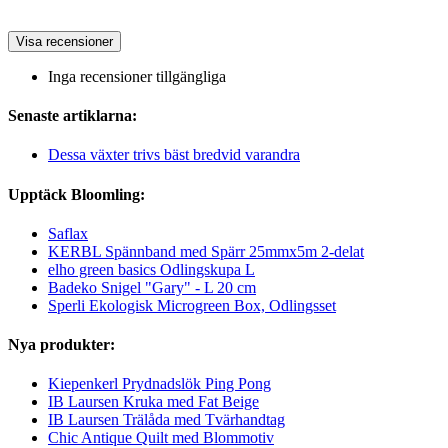
Visa recensioner
Inga recensioner tillgängliga
Senaste artiklarna:
Dessa växter trivs bäst bredvid varandra
Upptäck Bloomling:
Saflax
KERBL Spännband med Spärr 25mmx5m 2-delat
elho green basics Odlingskupa L
Badeko Snigel "Gary" - L 20 cm
Sperli Ekologisk Microgreen Box, Odlingsset
Nya produkter:
Kiepenkerl Prydnadslök Ping Pong
IB Laursen Kruka med Fat Beige
IB Laursen Trälåda med Tvärhandtag
Chic Antique Quilt med Blommotiv