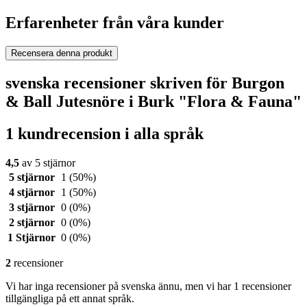
Erfarenheter från våra kunder
Recensera denna produkt
svenska recensioner skriven för Burgon
& Ball Jutesnöre i Burk "Flora & Fauna"
1 kundrecension i alla språk
4,5
av 5 stjärnor
5 stjärnor
1
(50%)
4 stjärnor
1
(50%)
3 stjärnor
0
(0%)
2 stjärnor
0
(0%)
1 Stjärnor
0
(0%)
2
recensioner
Vi har inga recensioner på svenska ännu, men vi har 1 recensioner
tillgängliga på ett annat språk.