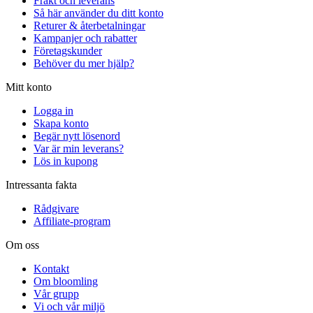
Frakt och leverans
Så här använder du ditt konto
Returer & återbetalningar
Kampanjer och rabatter
Företagskunder
Behöver du mer hjälp?
Mitt konto
Logga in
Skapa konto
Begär nytt lösenord
Var är min leverans?
Lös in kupong
Intressanta fakta
Rådgivare
Affiliate-program
Om oss
Kontakt
Om bloomling
Vår grupp
Vi och vår miljö